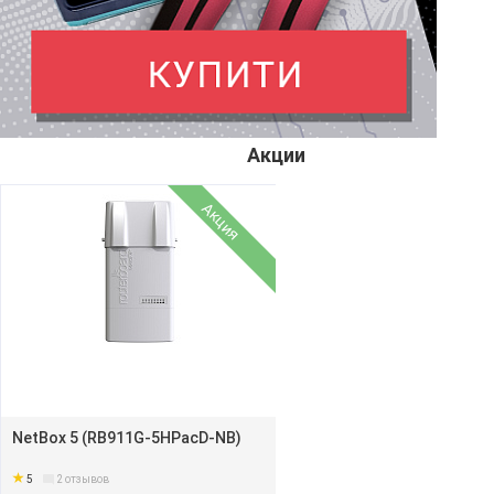
Акции
Акция
NetBox 5 (RB911G-5HPacD-NB)
5
2
отзывов