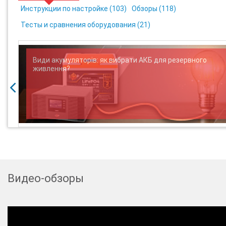
Инструкции по настройке (
103
)
Обзоры (
118
)
Тесты и сравнения оборудования (
21
)
Види акумуляторів: як вибрати АКБ для резервного
живлення?
Видео-обзоры