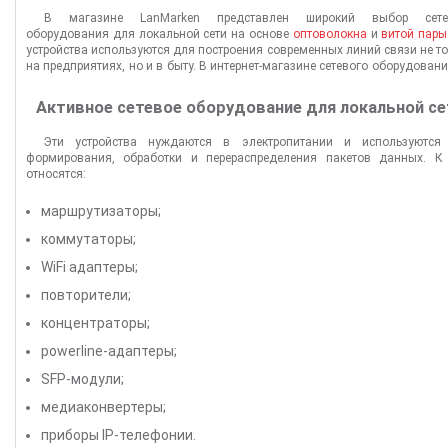
В магазине LanMarken представлен широкий выбор сете
оборудования для локальной сети на основе
оптоволокна
и
витой пары
устройства используются для построения современных линий связи не т
на предприятиях, но и в быту. В интернет-магазине сетевого оборудован
сможете подобрать любое активное и пассивное оборудова
соответствующее уровню сложности и производительности сети. Так
Активное сетевое оборудование для локальной се
наличии имеются блоки грозозащиты и другие устройства, необходимы
бесперебойного функционирования сетей и серверов. LanMarket предл
Эти устройства нуждаются в электропитании и используются
все, что нужно для создания и обеспечения надежной работы компьют
формирования, обработки и перераспределения пакетов данных. К
сетей.
относятся:
маршрутизаторы;
коммутаторы;
WiFi адаптеры;
повторители;
концентраторы;
powerline-адаптеры;
SFP-модули;
медиаконвертеры;
приборы IP-телефонии.