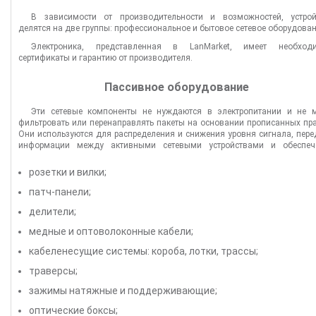
В зависимости от производительности и возможностей, устрой
делятся на две группы: профессиональное и бытовое сетевое оборудован
Электроника, представленная в LanMarket, имеет необход
сертификаты и гарантию от производителя.
Пассивное оборудование
Эти сетевые компоненты не нуждаются в электропитании и не м
фильтровать или перенаправлять пакеты на основании прописанных пр
Они используются для распределения и снижения уровня сигнала, пер
информации между активными сетевыми устройствами и обеспеч
работоспособности сети. К ним относятся:
розетки и вилки;
патч-панели;
делители;
медные и оптоволоконные кабели;
кабеленесущие системы: короба, лотки, трассы;
траверсы;
зажимы натяжные и поддерживающие;
оптические боксы;