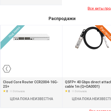
Все хиты пр
Распродажи
Под заказ
Распро
Cloud Core Router CCR2004-16G-
QSFP+ 40 Gbps direct attac
2S+
cable 1m (Q+DA0001)
0
0
0
отзывов
0
отзывов
ЦЕНА ПОКА НЕИЗВЕСТНА
ЦЕНА ПОКА НЕИЗВЕСТ