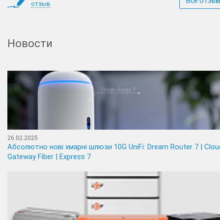
Все отзы
отзыв
Новости
26.02.2025
Абсолютно нові хмарні шлюзи 10G UniFi: Dream Router 7 | Clou
Gateway Fiber | Express 7