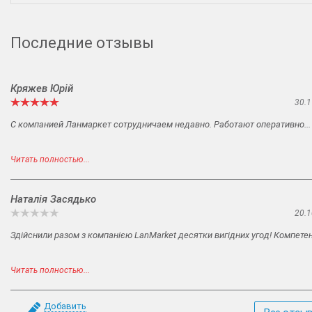
Последние отзывы
Кряжев Юрій
30.1
С компанией Ланмаркет сотрудничаем недавно. Работают оперативно...
Читать полностью...
Наталія Засядько
20.1
Здійснили разом з компанією LanMarket десятки вигідних угод! Компетент
Читать полностью...
Добавить