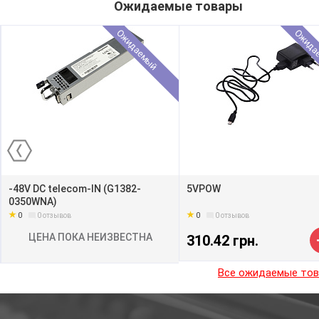
Ожидаемые товары
Ожидаемый
Ожида
-48V DC telecom-IN (G1382-
5VPOW
0350WNA)
0
0
0
отзывов
0
отзывов
ЦЕНА ПОКА НЕИЗВЕСТНА
310.42 грн.
Все ожидаемые то