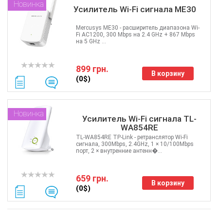
Новинка
Усилитель Wi-Fi сигнала ME30
Mercusys ME30 - расширитель диапазона Wi-
Fi AC1200, 300 Mbps на 2.4 GHz + 867 Mbps
на 5 GHz ...
899 грн.
В корзину
(0$)
Новинка
Усилитель Wi-Fi сигнала TL-
WA854RE
TL-WA854RE TP-Link - ретранслятор Wi-Fi
сигнала, 300Mbps, 2.4GHz, 1 × 10/100Mbps
порт, 2 × внутренние антенн�...
659 грн.
В корзину
(0$)