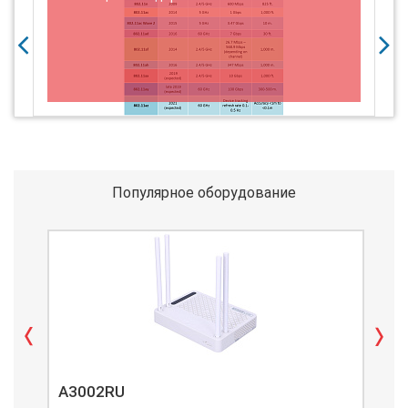
и
Популярное оборудование
A3002RU
A3