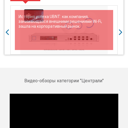
История успеха UBNT: как компания,
занимающаяся внешними решениями Wi-Fi,
зашла на корпоративный рынок
Видео-обзоры категории "
Централи
"