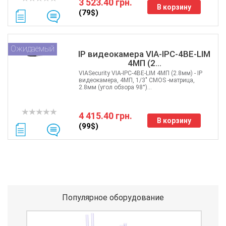
3 523.40 грн.
Grandstream
В корзину
(79$)
Utepo
Zyxel
Yokogawa
Ожидаемый
IP видеокамера VIA-IPC-4BE-LIM
Mercusys
4МП (2...
Grandway
VIASecurity VIA-IPC-4BE-LIM 4МП (2.8мм) - IP
APC
видеокамера, 4МП, 1/3" CMOS -матрица,
2.8мм (угол обзора 98°)...
OpenVox
Keenetic
4 415.40 грн.
В корзину
(99$)
Популярное оборудование