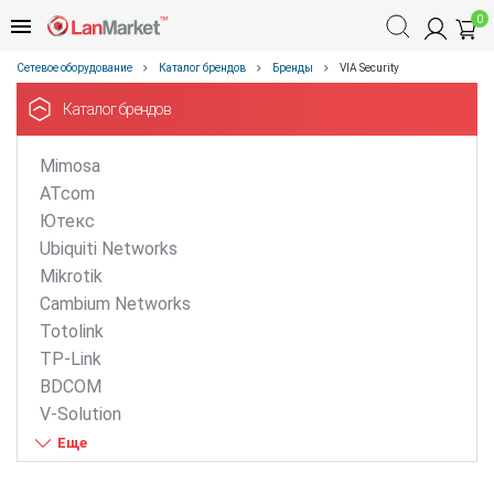
0
Сетевое оборудование
Каталог брендов
Бренды
VIA Security
Каталог брендов
Mimosa
ATcom
Ютекс
Ubiquiti Networks
Mikrotik
Cambium Networks
Totolink
TP-Link
BDCOM
V-Solution
ZTE
D-Link