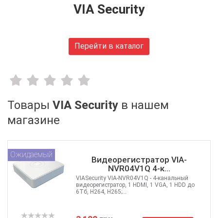
Huawei
VIA Security
FiberField
Ajax
GEAR
Перейти в каталог
C-Data
Prolum
Merlion
Dahua
ONV
Товары
VIA Security
в нашем
Hikvision
магазине
Edge-core
Ruijie
Aruba
Ожидаемый
Видеорегистратор VIA-
Jirous
NVR04V1Q 4-к...
Ok-net
VIASecurity VIA-NVR04V1Q - 4-канальный
Cisco
видеорегистратор, 1 HDMI, 1 VGA, 1 HDD до
6Тб, H264, H265;...
MULTITEST
Tenda