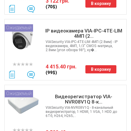
3 122 грн.
ATIS
В корзину
(70$)
CSV
Ripley
Ritar
Ожидаемый
IP видеокамера VIA-IPC-4TE-LIM
Fujikura
4МП (2...
IMOU
VIASecurity VIA-IPC-4TE-LIM 4МП (2.8мм) - IP
DVP
видеокамера, 4МП, 1/3" CMOS -матрица,
2.8мм (угол обзора 98°), ку�...
Jilong
Reolink
4 415.40 грн.
Одескабель
В корзину
(99$)
ЗЗКМ
Netis
Fibaro
Ожидаемый
Видеорегистратор VIA-
Logic Power
NVR08V1Q 8-к...
Furukawa
VIASecurity VIA-NVR08V1Q - 8-канальный
Signal Fire
видеорегистратор, 1 HDMI, 1 VGA, 1 HDD до
6Тб, H264, H265;...
Full Energy
VIA Security