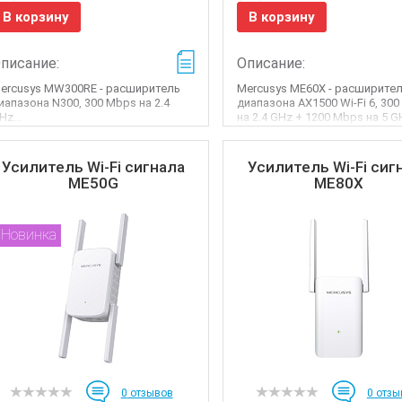
В корзину
В корзину
писание:
Описание:
ercusys MW300RE - расширитель
Mercusys ME60X - расширите
иапазона N300, 300 Mbps на 2.4
диапазона AX1500 Wi-Fi 6, 30
Hz...
на 2.4 GHz + 1200 Mbps на 5 GH
Усилитель Wi-Fi сигнала
Усилитель Wi-Fi сиг
ME50G
ME80X
Новинка
0
отзывов
0
отзы