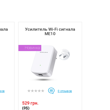
нала
Усилитель Wi-Fi сигнала
ME10
Новинка
вов
0
отзывов
529 грн.
(0$)