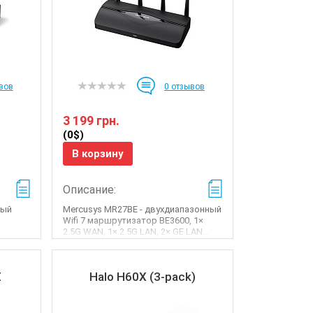
вов
0
отзывов
3 199 грн.
(0$)
В корзину
Описание:
ный
Mercusys MR27BE - двухдиапазонный
Wifi 7 маршрутизатор BE3600, 1×
2.5G WAN, 1× 2.5G LAN, 2× GE LAN...
E
Halo H60X (3-pack)