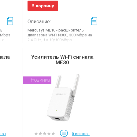
В корзину
Описание:
ль
Mercusys ME10 - расширитель
0 Mbps
диапазона Wi-Fi N300, 300 Mbps на
z ...
2.4 GHz, 1 × 10/100Mbps...
нала
Усилитель Wi-Fi сигнала
ME30
Новинка
вов
0
отзывов