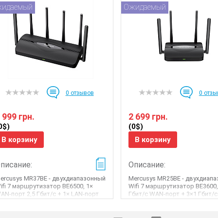
идаемый
Ожидаемый
0
отзывов
0
отзы
 999 грн.
2 699 грн.
0$)
(0$)
В корзину
В корзину
писание:
Описание:
ercusys MR37BE - двухдиапазонный
Mercusys MR25BE - двухдиап
ifi 7 маршрутизатор BE6500, 1×
Wifi 7 маршрутизатор BE3600,
AN-порт 2,5 Гбит/с + 1× LAN-порт
Гбит/с WAN-порт + 3×1 Гбит/с
,5 Г�...
пор...