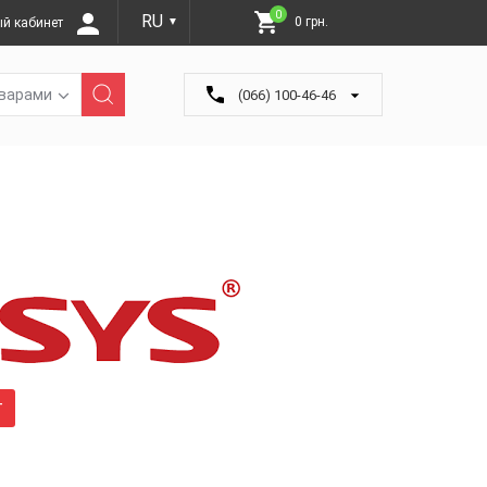
0
RU
0 грн.
й кабинет
▼
оварами
(066) 100-46-46
г