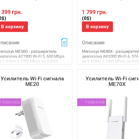
 399 грн.
1 799 грн.
0$)
(0$)
В корзину
В корзину
писание:
Описание:
ercusys ME50G - расширитель
Mercusys ME80X - расширите
иапазона AC1900 Wi-Fi 5, 600 Mbps
диапазона AX3000 Wi-Fi 6, 57
а 2.4 GHz + 1300 Mbps на 5 GHz ...
на 2.4 GHz + 2402 Mbps на 5 GH
Усилитель Wi-Fi сигнала
Усилитель Wi-Fi сиг
ME20
ME70X
Новинка
Новинка