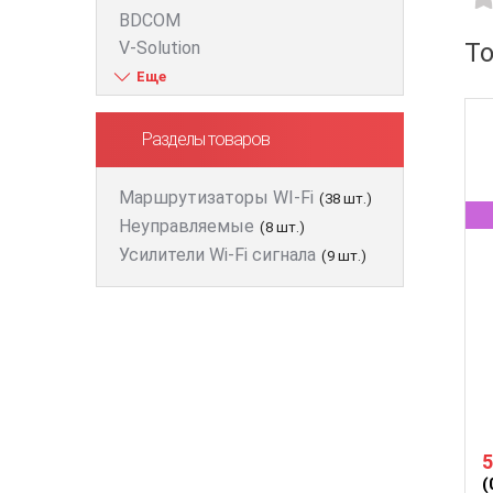
BDCOM
Т
V-Solution
ZTE
D-Link
Huawei
Разделы товаров
FiberField
Ajax
Маршрутизаторы WI-Fi
(38 шт.)
GEAR
Неуправляемые
(8 шт.)
C-Data
Усилители Wi-Fi сигнала
(9 шт.)
Prolum
Merlion
Dahua
ONV
Hikvision
Edge-core
Ruijie
5
Aruba
(
Jirous