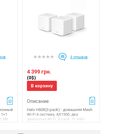
вов
0
отзывов
4 399 грн.
(0$)
В корзину
Описание:
азонный
Halo H60X(3-pack) - домашняя Mesh
 1×1
Wi-Fi 6 система, AX1500, два
 LAN-
диапазона Wi-Fi, 3-pack: 1× Halo
H60XR + 2× Halo H60XS...