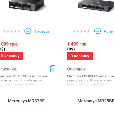
0
отзывов
0
отзы
 099 грн.
1 499 грн.
0$)
(0$)
В корзину
В корзину
писание:
Описание:
ercusys MS105GP - настольный
Mercusys MS108GP - настоль
оммутатор с 5 гигабитными
коммутатор с 8 гигабитными
ортами (4 порта PoE+)...
портами (7 портов PoE+)...
Mercusys MR37BE
Mercusys MR25B