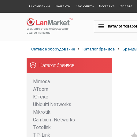
О компании
Контакты
Как купить
Доставка
Оплата
Каталог товаро
весь мир сетевого оборудования
в одном магазине
Сетевое оборудование
Каталог брендов
Бренд
Каталог брендов
Mimosa
ATcom
Ютекс
Ubiquiti Networks
Mikrotik
Cambium Networks
Totolink
TP-Link