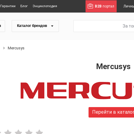
Гарантии
Блог
Энциклопедия
B2B
портал
Личны
За т
в
Каталог брендов
ы
Mercusys
Mercusys
Перейти в катало