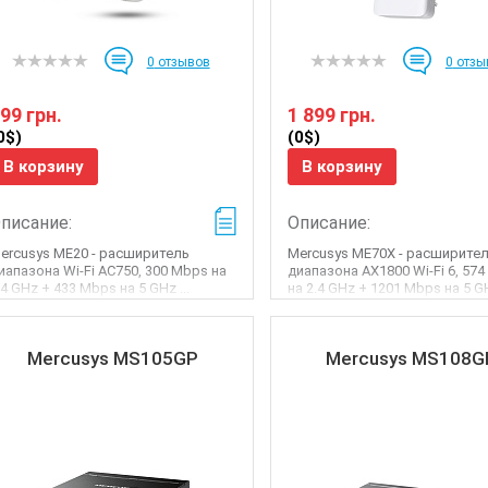
0
отзывов
0
отзы
99 грн.
1 899 грн.
0$)
(0$)
В корзину
В корзину
писание:
Описание:
ercusys ME20 - расширитель
Mercusys ME70X - расширите
иапазона Wi-Fi AC750, 300 Mbps на
диапазона AX1800 Wi-Fi 6, 57
.4 GHz + 433 Mbps на 5 GHz ...
на 2.4 GHz + 1201 Mbps на 5 GH
Mercusys MS105GP
Mercusys MS108G