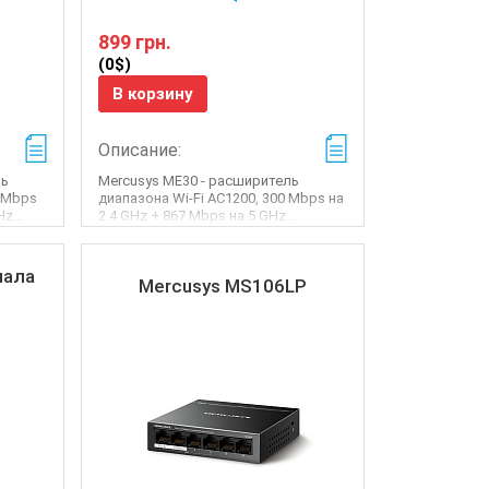
899 грн.
(0$)
В корзину
Описание:
ль
Mercusys ME30 - расширитель
4 Mbps
диапазона Wi-Fi AC1200, 300 Mbps на
z...
2.4 GHz + 867 Mbps на 5 GHz ...
нала
Mercusys MS106LP