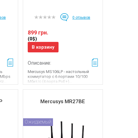
вов
0
отзывов
899 грн.
(0$)
В корзину
Описание:
ль
Mercusys MS106LP - настольный
4 Mbps
коммутатор с 6 портами 10/100
z...
Мбит/с (4 порта PoE+)...
P
Mercusys MR27BE
Ожидаемый