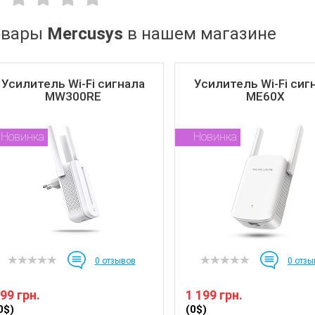
овары
Mercusys
в нашем магазине
Усилитель Wi-Fi сигнала
Усилитель Wi-Fi сиг
MW300RE
ME60X
Новинка
Новинка
0
отзывов
0
отзы
99 грн.
1 199 грн.
0$)
(0$)