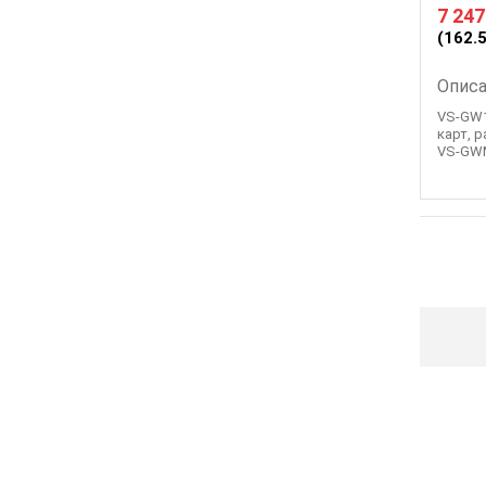
7 247
(162.
Описа
VS-GW1
карт, 
VS-GWM4