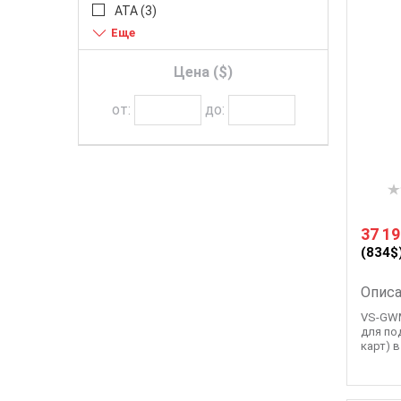
АТА (
3
)
Лицензия IPVT (
2
)
Модуль расширения (
4
)
Цена ($)
Система видеоконференций (
1
)
Телефон (
25
)
от:
до:
37 19
(834$
Описа
VS-GWM
для по
карт) 