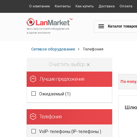
О компании
Контакты
Как купить
Доставка
Оплата
Каталог товаро
весь мир сетевого оборудования
в одном магазине
Сетевое оборудование
Телефония
Очистить выбор
Лучшие предложения
По поп
Ожидаемый (
1
)
Шлюз
Телефония
VoIP-телефоны (IP-телефоны )