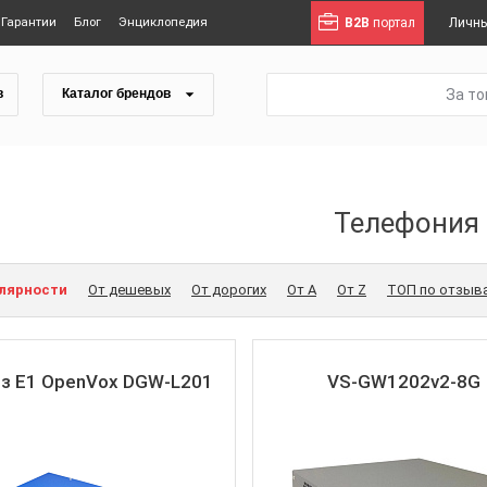
Гарантии
Блог
Энциклопедия
B2B
портал
Личны
За т
в
Каталог брендов
Телефония
улярности
От дешевых
От дорогих
От A
От Z
ТОП по отзыв
 E1 OpenVox DGW-L201
VS-GW1202v2-8G