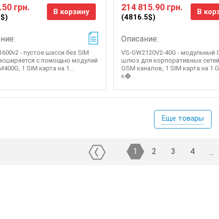
.50 грн.
214 815.90 грн.
В корзину
В кор
5$)
(4816.5$)
ние:
Описание:
600v2 - пустое шасси без SIM
VS-GW2120V2-40G - модульный 
расширяется с помощью модулей
шлюз для корпоративных сетей
00G, 1 SIM карта на 1...
GSM каналов, 1 SIM карта на 1
к�...
Еще товары
1
2
3
4
...