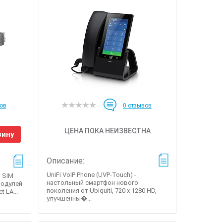
ов
0
отзывов
ЦЕНА ПОКА НЕИЗВЕСТНА
зину
Описание:
UniFi VoIP Phone (UVP-Touch) -
з SIM
настольный смартфон нового
модулей
поколения от Ubiquiti, 720 x 1280 HD,
 LA...
улучшенны�...