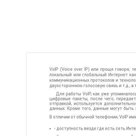
VoIP (Voice over IP) или проще говоря,
локальный или глобальный Интернет кан
коммуникационных протоколов и технолог
двухстороннюю голосовую связь и т.д., а 
Для работы VoIP, как уже упоминалос
цифровые пакеты, после чего, передает
отправкой, используется дополнительн
данных. Кроме того, данные могут быт
связи достаточно безопасным и конфиде
В отличии от обычной телефонии, VoIP и
- доступность везде где есть сеть Инт