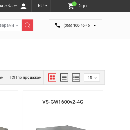
0
RU
0 грн.
й кабинет
▼
оварами
(066) 100-46-46
ам
ТОП по продажам
15
VS-GW1600v2-4G