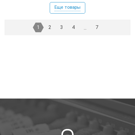
Еще товары
1
2
3
4
7
...