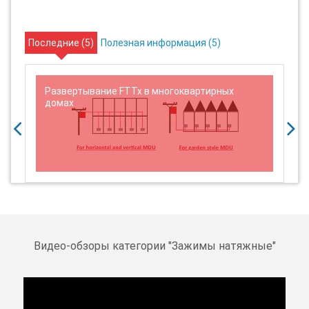
Последние (
5
)
Полезная информация (
5
)
Развертывание FTTx в многоквартирных
домах
Видео-обзоры категории "
Зажимы натяжные
"