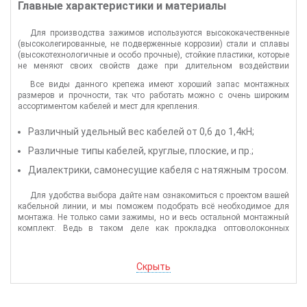
Главные характеристики и материалы
Для производства зажимов используются высококачественные
(высоколегированные, не подверженные коррозии) стали и сплавы
(высокотехнологичные и особо прочные), стойкие пластики, которые
не меняют своих свойств даже при длительном воздействии
солнечного света. Пластики, используемые в наших зажимах,
Все виды данного крепежа имеют хороший запас монтажных
сохраняют прочность при температурах до минус 52 градусов.
размеров и прочности, так что работать можно с очень широким
ассортиментом кабелей и мест для крепления.
Различный удельный вес кабелей от 0,6 до 1,4кН;
Различные типы кабелей, круглые, плоские, и пр.;
Диалектрики, самонесущие кабеля с натяжным тросом.
Для удобства выбора дайте нам ознакомиться с проектом вашей
кабельной линии, и мы поможем подобрать всё необходимое для
монтажа. Не только сами зажимы, но и весь остальной монтажный
комплект. Ведь в таком деле как прокладка оптоволоконных
коммуникаций мелочей не бывает.
Скрыть