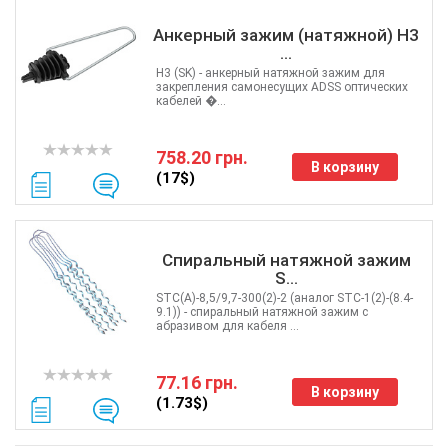
Анкерный зажим (натяжной) H3
...
H3 (SK) - анкерный натяжной зажим для
закрепления самонесущих ADSS оптических
кабелей �...
758.20 грн.
В корзину
(17$)
Спиральный натяжной зажим
S...
STC(А)-8,5/9,7-300(2)-2 (аналог STC-1(2)-(8.4-
9.1)) - cпиральный натяжной зажим c
абразивом для кабеля ...
77.16 грн.
В корзину
(1.73$)