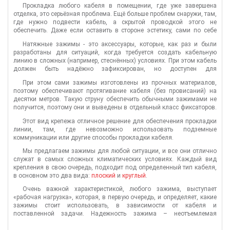
Прокладка любого кабеля в помещении, где уже завершена
отделка, это серьёзная проблема. Ещё больше проблем снаружи, там,
где нужно подвести кабель, а скрытой проводкой этого не
обеспечить. Даже если оставить в стороне эстетику, сами по себе
такие работы могут довести до обморока, ведь кабельросты,
Натяжные зажимы - это аксессуары, которые, как раз и были
кабельные каналы и лотки требуют надёжной фиксации и выглядят
разработаны для ситуаций, когда требуется создать кабельную
весьма некрасиво. Кажется безвыходная ситуация, но сейчас
линию в сложных (например, стеснённых) условиях. При этом кабель
появился выход из этой ситуации. Давайте посмотрим, что мы
должен быть надёжно зафиксирован, но доступен для
предлагаем для прокладки оптоволоконных кабелей и как это
обслуживания. Этот вид зажимов предназначен для прокладки
можно использовать.
При этом сами зажимы изготовлены из прочных материалов,
кабелей в сложных пролётах.
Оптоволокно
, как относительно новый
поэтому обеспечивают протягивание кабеля (без провисаний) на
вид кабельной прокладки, как раз больше всего подходит для
десятки метров. Такую струну обеспечить обычными зажимами не
прокладки при помощи такого крепежа.
получится, поэтому они и выведены в отдельный класс фиксаторов.
Конструкция зажимов достаточная простая, они весьма
Этот вид крепежа отличное решение для обеспечения прокладки
технологичны и просты для монтажных работ. Фактически большую
линии, там, где невозможно использовать подземные
часть работы может выполнить один человек.
коммуникации или другие способы прокладки кабеля.
Мы предлагаем зажимы для любой ситуации, и все они отлично
служат в самых сложных климатических условиях. Каждый вид
крепления в свою очередь, подходит под определенный тип кабеля,
в основном это два вида:
плоский
и
круглый
.
Очень важной характеристикой, любого зажима, выступает
«рабочая нагрузка», которая, в первую очередь, и определяет, какие
зажимы стоит использовать, в зависимости от кабеля и
поставленной задачи. Надежность зажима – неотъемлемая
составляющая для надежности всей оптоволоконной линии!