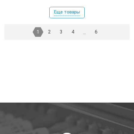
Еще товары
1
2
3
4
6
...