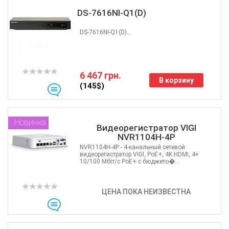
DS-7616NI-Q1(D)
DS-7616NI-Q1(D)...
6 467 грн.
В корзину
(145$)
Новинка
Видеорегистратор VIGI
NVR1104H-4P
NVR1104H-4P - 4-канальный сетевой
видеорегистратор VIGI, PoE+, 4K HDMI, 4×
10/100 Мбіт/с PoE+ с бюджето�...
ЦЕНА ПОКА НЕИЗВЕСТНА