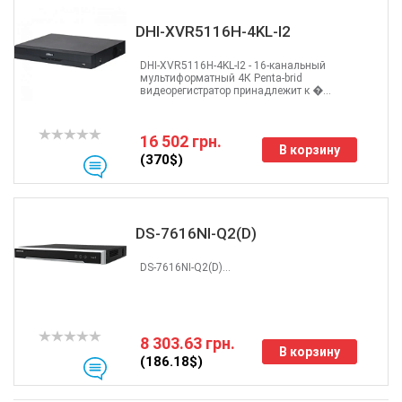
DHI-XVR5116H-4KL-I2
DHI-XVR5116H-4KL-I2 - 16-канальный
мультиформатный 4К Penta-brid
видеорегистратор принадлежит к �...
16 502 грн.
В корзину
(370$)
DS-7616NI-Q2(D)
DS-7616NI-Q2(D)...
8 303.63 грн.
В корзину
(186.18$)