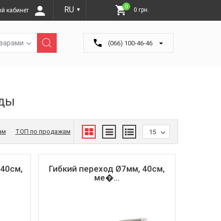
0
RU
0 грн.
й кабинет
▼
оварами
(066) 100-46-46
оды
ам
ТОП по продажам
15
 40см,
Гибкий переход Ø7мм, 40см,
ме�...