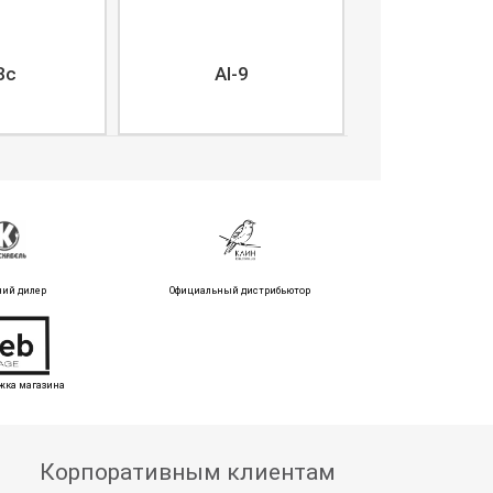
8c
AI-9
ний дилер
Официальный дистрибьютор
жка магазина
Корпоративным клиентам