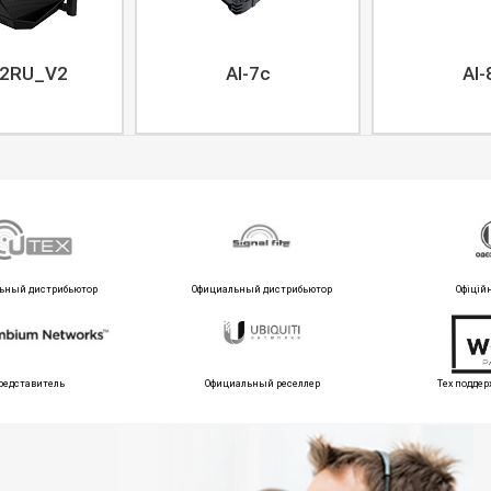
2RU_V2
AI-7c
AI-
ьный дистрибьютор
Официальный дистрибьютор
Офіцій
редставитель
Официальный реселлер
Тех поддер