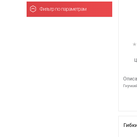
Фильтр по параметрам
Ц
Описа
Гнучкий
Гибк