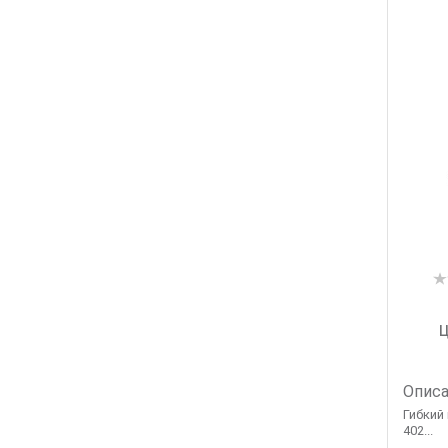
Ц
Описа
Гибкий
402...