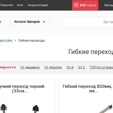
Гарантии
Блог
Энциклопедия
B2B
портал
Личны
За т
в
Каталог брендов
доступа
Гибкие переходы
Гибкие перех
улярности
От дешевых
От дорогих
От A
От Z
ТОП по отзыв
учкий перехід чорний
Гибкий переход Ø20мм,
(33см...
ме...