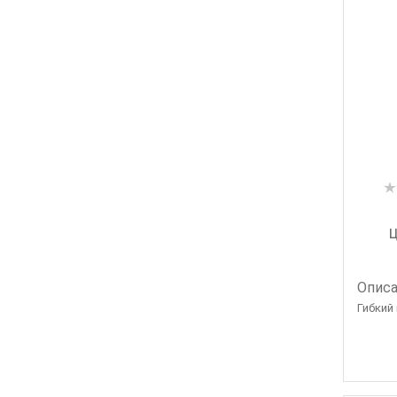
Ц
Описа
Гибкий 