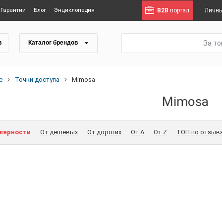
Гарантии
Блог
Энциклопедия
B2B
портал
Личны
За т
в
Каталог брендов
е
Точки доступа
Mimosa
Mimosa
улярности
От дешевых
От дорогих
От A
От Z
ТОП по отзыв