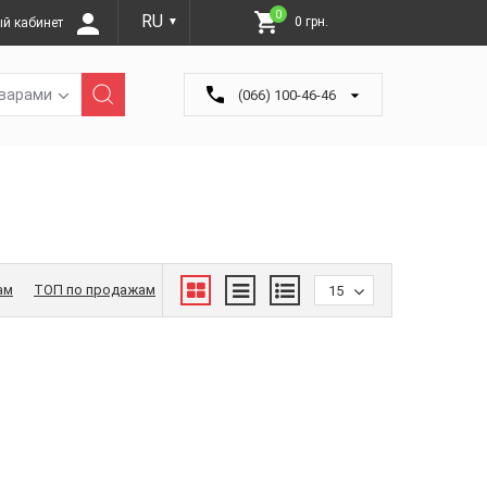
0
RU
0 грн.
й кабинет
▼
оварами
(066) 100-46-46
ам
ТОП по продажам
15