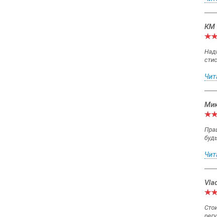
КМ 
Наді
стис
Чит
Мик
Прац
будь
Чит
Vla
Стои
регу