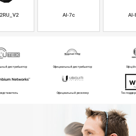
2RU_V2
AI-7c
AI-
ьный дистрибьютор
Официальный дистрибьютор
Офіцій
редставитель
Официальный реселлер
Тех поддер