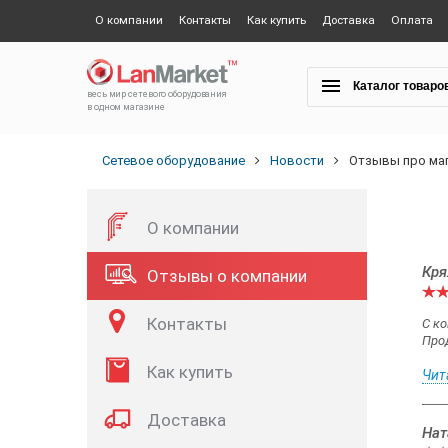
О компании
Контакты
Как купить
Доставка
Оплата
Каталог товаро
весь мир сетевого оборудования
в одном магазине
Сетевое оборудование
Новости
Отзывы про ма
О компании
Кря
Отзывы о компании
Контакты
С к
Прод
Как купить
Чит
Доставка
Нат