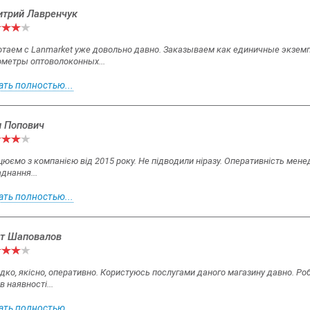
трий Лавренчук
таем с Lanmarket уже довольно давно. Заказываем как единичные экземп
ометры оптоволоконных...
ать полностью...
н Попович
юємо з компанією від 2015 року. Не підводили ніразу. Оперативність мен
днання...
ать полностью...
т Шаповалов
ко, якісно, оперативно. Користуюсь послугами даного магазину давно. Роб
в наявності...
ать полностью...