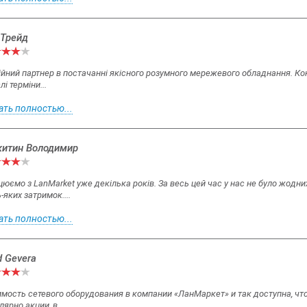
Трейд
йний партнер в постачанні якісного розумного мережевого обладнання. Кон
лі терміни...
ать полностью...
итин Володимир
юємо з LanMarket уже декілька років. За весь цей час у нас не було жодн
-яких затримок....
ать полностью...
d Gevera
мость сетевого оборудования в компании «ЛанМаркет» и так доступна, чт
лярно акции, в...