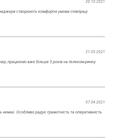
20.10.2021
енеджери створюють комфортні умови співпраці
21.05.2021
нер, працюємо вже більше 3 років на телеком-ринку.
07.04.2021
 немає. Особливо радує грамотність та оперативність