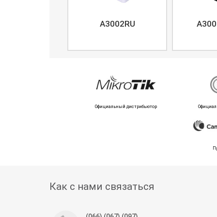
A3002RU
A300
Официальный дистрибьютор
Официал
П
Как с нами связаться
(066) (067) (097)