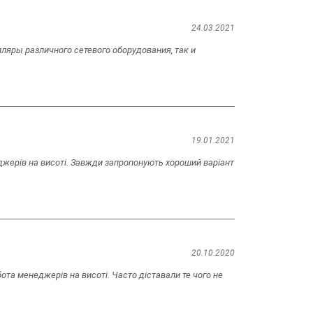
24.03.2021
ляры различного сетевого оборудования, так и
19.01.2021
еджерів на висоті. Завжди запропонують хороший варіант
20.10.2020
ота менеджерів на висоті. Часто діставали те чого не