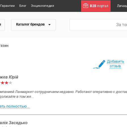
Гарантии
Блог
Энциклопедия
B2B
портал
Личны
За т
в
Каталог брендов
газин
Добавить
отзыв
жев Юрій
омпанией Ланмаркет сотрудничаем недавно. Работают оперативно с достав
олжайте в том же...
ать полностью...
алія Засядько