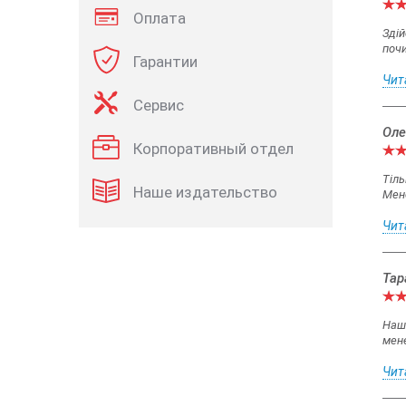
Оплата
Здій
почи
Гарантии
Чит
Сервис
Оле
Корпоративный отдел
Тіль
Наше издательство
Мен
Чит
Тар
Наша
мене
Чит