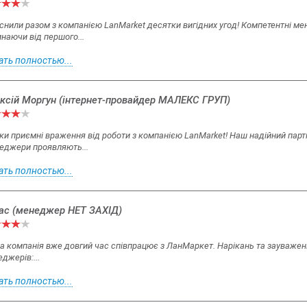
снили разом з компанією LanMarket десятки вигідних угод! Компетентні м
наючи від першого...
ать полностью...
ксій Моргун (інтернет-провайдер МАЛЕКС ГРУП)
ки приємні враження від роботи з компанією LanMarket! Наш надійний парт
еджери проявляють...
ать полностью...
ас (менеджер НЕТ ЗАХІД)
 компанія вже довгий час співпрацює з ЛанМаркет. Нарікань та зауважень
джерів:...
ать полностью...