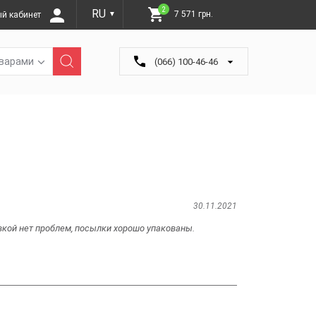
2
RU
7 571 грн.
й кабинет
▼
оварами
(066) 100-46-46
30.11.2021
кой нет проблем, посылки хорошо упакованы.