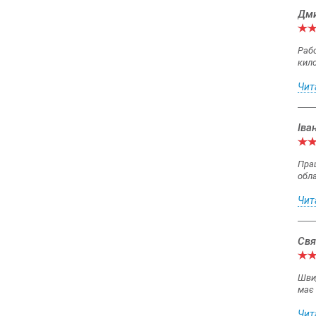
Дми
Рабо
кил
Чит
Іва
Прац
обла
Чит
Свя
Швид
має 
Чит