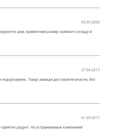
05.05.2020
курентні ціни, прийнятний розмір наявного складу й
27.04.2017
их недорозумінь. Товар завжди доставляли вчасно, без
01.03.2017
о приятно радует. Но устраиваемые компанией