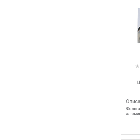
Ц
Описа
Фольга
алюмини