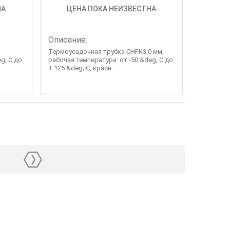
НА
ЦЕНА ПОКА НЕИЗВЕСТНА
Описание:
Термоусадочная трубка CHFK3,0 мм,
g; C до
рабочая температура: от -50 &deg; C до
+ 125 &deg; C, красн...