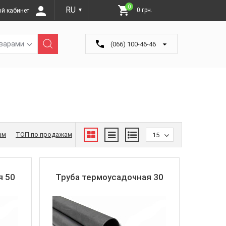
0
RU
0 грн.
й кабинет
▼
оварами
(066) 100-46-46
ам
ТОП по продажам
15
я 50
Труба термоусадочная 30