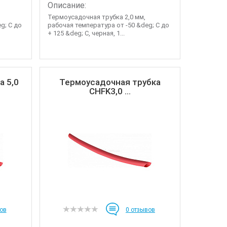
Описание:
Термоусадочная трубка 2,0 мм,
g; C до
рабочая температура от -50 &deg; C до
+ 125 &deg; C, черная, 1...
а 5,0
Термоусадочная трубка
CHFK3,0 ...
ов
0
отзывов