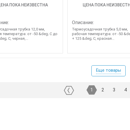
ЕНА ПОКА НЕИЗВЕСТНА
ЦЕНА ПОКА НЕИЗВЕСТ
ние:
Описание:
садочная трубка 12,0 мм,
Термоусадочная трубка 5,0 мм,
 температура: от -50 &deg; C до
рабочая температура: от -50 &de
deg; C, черная,...
+ 125 &deg; C, красная...
Еще товары
1
2
3
4