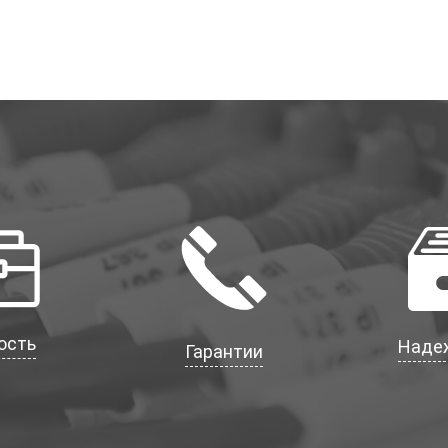
ость
Наде
Гарантии