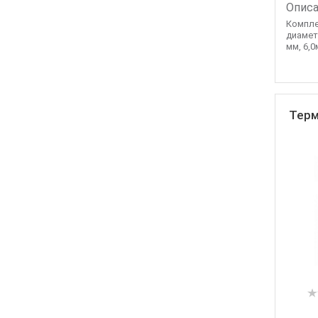
Описа
Компле
диаметр
мм, 6,0
Терм