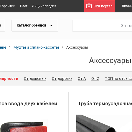
Гарантии
Блог
Энциклопедия
B2B
портал
Личны
За т
в
Каталог брендов
ние
Муфты и сплайс-кассеты
Аксессуары
Аксессуары
улярности
От дешевых
От дорогих
От A
От Z
ТОП по отзыв
са ввода двух кабелей
Труба термоусадочна