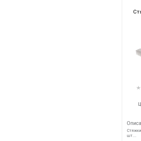
Ст
Ц
Описа
Стяжки
шт....