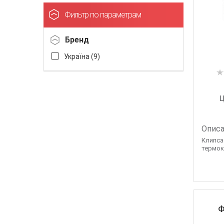
Фильтр по параметрам
Бренд
Україна (
9
)
Ц
Описа
Клипса
термокл
Ф