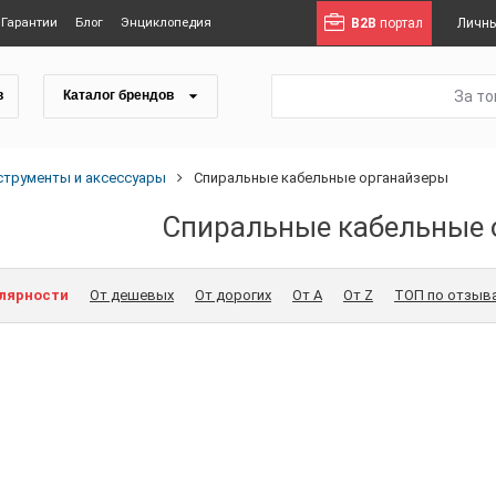
Гарантии
Блог
Энциклопедия
B2B
портал
Личны
За т
в
Каталог брендов
струменты и аксессуары
Спиральные кабельные органайзеры
Спиральные кабельные 
улярности
От дешевых
От дорогих
От A
От Z
ТОП по отзыв