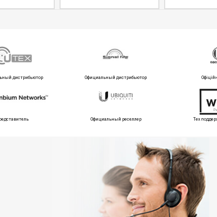
ьный дистрибьютор
Официальный дистрибьютор
Офіцій
редставитель
Официальный реселлер
Тех поддер