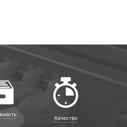
жность
Качество