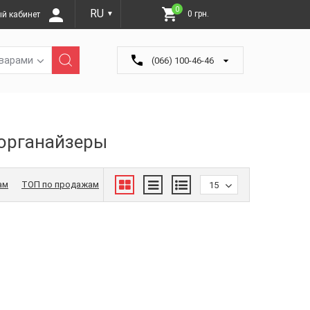
0
RU
0 грн.
й кабинет
▼
оварами
(066) 100-46-46
органайзеры
ам
ТОП по продажам
15