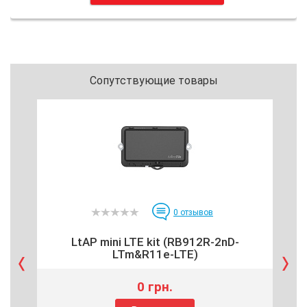
Сопутствующие товары
0
отзывов
LtAP mini LTE kit (RB912R-2nD-
mA
LTm&R11e-LTE)
0 грн.