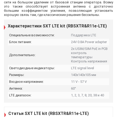
сети на большом удалении от базовой станции оператора. Всему
это также способствует встроенная антенна с достаточно
большим коэффициентом усиления, позволяющая установить
хорошую связь там, где классические решения бессильны.
Характеристики SXT LTE kit (RBSXTR&R11e-LTE)
Специальные возможности:
Поддержка LTE
Блок питания:
24V 0.8A Power adapter
2x USIM/SIM PoE in PCB
контроль
Дополнительно:
температуры
Контроль напряжения
Светодиодные индикаторы:
LTE signal level
Размеры:
140x140x105 мм
Входное напряжение:
11 V - 57 V
Антенна:
60°
LTE диапазон:
1, 2, 3, 7, 8, 20, 38 и 40
Статьи SXT LTE kit (RBSXTR&R11e-LTE)