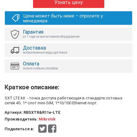
Узнать цену
Цена может быть ниже – спросите у
менеджера
Гарантия
от 1 года на все активное оборудование
Доставка
всевозможные виды доставки
Оплата
оплата любым способом
Краткое описание:
SXT LTE kit - точка доступа работающая в стандарте сотовых
сетей 4G. 1* слот mini-SIM, 1*10/100 Ethernet-порт.
Артикул:
RBSXTR&R11e-LTE
Производитель:
Mikrotik
Поделиться в: