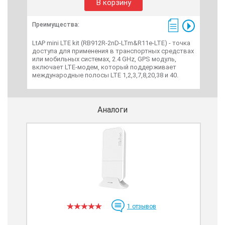
В корзину
Преимущества:
Пре
LtAP mini LTE kit (RB912R-2nD-LTm&R11e-LTE) - точка
mAN
доступа для применения в транспортных средствах
(omn
или мобильных системах, 2.4 GHz, GPS модуль,
анте
включает LTE-модем, который поддерживает
испо
международные полосы LTE 1,2,3,7,8,20,38 и 40.
Аналоги
1
отзывов