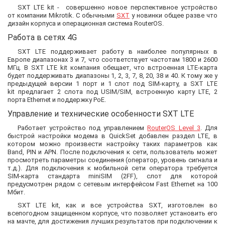
SXT LTE kit - совершенно новое перспективное устройство
от компании Mikrotik. С обычными
SXT
у новинки общее разве что
дизайн корпуса и операционная система RouterOS.
Работа в сетях 4G
SXT LTE поддерживает работу в наиболее популярных в
Европе диапазонах 3 и 7, что соответствует частотам 1800 и 2600
МГц. В SXT LTE kit компания обещает, что встроенная LTE-карта
будет поддерживать диапазоны 1, 2, 3, 7, 8, 20, 38 и 40. К тому же у
предыдущей версии 1 порт и 1 слот под SIM-карту, а SXT LTE
kit предлагает 2 слота под USIM/SIM, встроенную карту LTE, 2
порта Ethernet и поддержку PoE.
Управление и технические особенности SXT LTE
Работает устройство под управлением
RouterOS Level 3
. Для
быстрой настройки модема в QuickSet добавлен раздел LTE, в
котором можно произвести настройку таких параметров как
Band, PIN и APN. После подключения к сети, пользователь может
просмотреть параметры соединения (оператор, уровень сигнала и
т.д.). Для подключения к мобильной сети оператора требуется
SIM-карта стандарта miniSIM (2FF), слот для которой
предусмотрен рядом с сетевым интерфейсом Fast Ethernet на 100
Мбит.
SXT LTE kit, как и все устройства SXT, изготовлен во
всепогодном защищенном корпусе, что позволяет установить его
на мачте, для достижения лучших результатов при подключении к