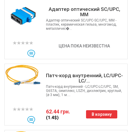
Адаптер оптический SC/UPC,
MM
Адаптер оптический SC/UPC-SC/UPC, MM -
пластик, керамическая гильза, многомод,
металличес�...
ЦЕНА ПОКА НЕИЗВЕСТНА
Патч-корд внутренний, LC/UPC-
LC/...
Патч-корд внутренний - LC/UPC-LC/UPC, SM,
G657A, симплекс, LSZH, диэлектрик, круглый,
(ø 3 мм), 1 м....
62.44 грн.
В корзину
(1.4$)