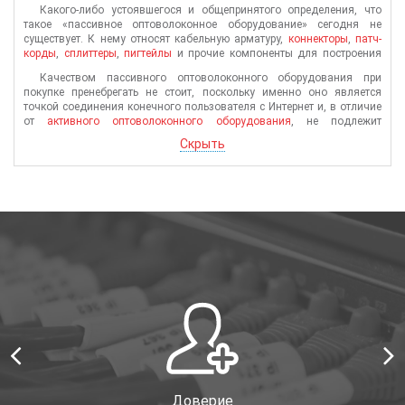
Какого-либо устоявшегося и общепринятого определения, что
такое «пассивное оптоволоконное оборудование» сегодня не
существует. К нему относят кабельную арматуру,
коннекторы
,
патч-
корды
,
сплиттеры
,
пигтейлы
и прочие компоненты для построения
структурированной кабельной системы, которые не потребляют
Качеством пассивного оптоволоконного оборудования при
электричество. По сути, пассивное оптоволоконное оборудование —
покупке пренебрегать не стоит, поскольку именно оно является
это оборудование, главная функция которого заключается в
точкой соединения конечного пользователя с Интернет и, в отличие
поддержании бесперебойной передачи сигнала.
от
активного оптоволоконного оборудования
, не подлежит
обслуживанию удаленно. Для каждого типа
оптоволоконного
Скрыть
кабеля
следует подбирать подходящий и уникальный патч-корд, на
двух концах которого находятся специальные разъемы —
коннекторы.
Доверие