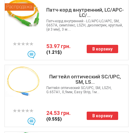
Распродажа
Патч-корд внутренний, LC/APC-
LC/...
Патч-корд внутренний - LC/APC-LC/APC, SM,
G657A, симплекс, LSZH, диэлектрик, круглый,
(ø 3 мм), 3 м....
53.97 грн.
В корзину
(1.21$)
Пигтейл оптический SC/UPC,
SM, LS...
Пигтейл оптический SC/UPC, SM, LSZH,
G.657A1, 0,9мм, Easy Strip, 1м...
24.53 грн.
В корзину
(0.55$)