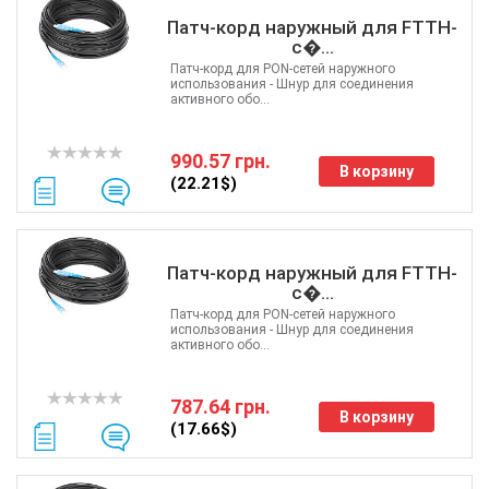
Патч-корд наружный для FTTH-
с�...
Патч-корд для PON-сетей наружного
использования - Шнур для соединения
активного обо...
990.57 грн.
В корзину
(22.21$)
Патч-корд наружный для FTTH-
с�...
Патч-корд для PON-сетей наружного
использования - Шнур для соединения
активного обо...
787.64 грн.
В корзину
(17.66$)