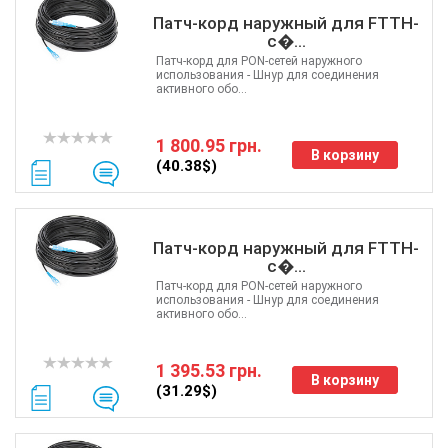
Патч-корд наружный для FTTH-
с�...
Патч-корд для PON-сетей наружного
использования - Шнур для соединения
активного обо...
1 800.95 грн.
В корзину
(40.38$)
Патч-корд наружный для FTTH-
с�...
Патч-корд для PON-сетей наружного
использования - Шнур для соединения
активного обо...
1 395.53 грн.
В корзину
(31.29$)