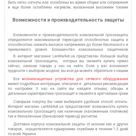
быть легко согнуты или ослаблены во время сборки или сопряжения
и еще более ослаблены нагревом, вызванным высокими токами
молнии.
Возможности и производительность защиты
Возможности и производительность коаксиальной грозозащиты
определяются максимальной переходной способностью защиты и
способностью снижать высокое напряжение до более безопасного и
приемлемого уровня. Большинство коаксиальных защитников
используют технологию GDT или четвертьволну (иногда называемую
В интернет магазине LanMarket.ua представлен большой выбор
индуктором) в качестве основного элемента защиты.
коаксиальной грозозащиты, которые вы сможете купить прямо
сейчас, заказав товары у нас на сайте. Если у вас возникают
трудности с выбором модели, вы всегда можете обратиться к нашим
менеджерам, которые смогут подобрать грозозащитный разрядник
Все
молниезащитные устройства для сетевого оборудования
под Ваши требования.
имеют подробные инструкции, описания и детальные рекомендации
по настройке. У нас на сайте вы найдете отзывы, обзоры и
детальные характеристики грозозащит и сможете в кратчайшие сроки
купить защиту для коаксиального кабеля от известных
Совершая покупку Вы сами выбираете удобный способ оплаты.
производителей по самой низкой цене.
Интернет магазин LanMarket.ua предоставляет возможность купить
коаксиальную грозозащиту как наличным (наложенным платежом)
так и безналичным (банковский перевод) расчетом.
Доставка корпуса коаксиальной защиты от молнии как и других
товаров, осуществляется курьерскими службами в течении 1-3 дней
по всей Украине .