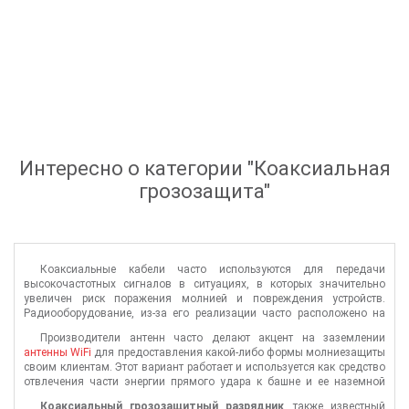
Интересно о категории "
Коаксиальная
грозозащита
"
Коаксиальные кабели часто используются для передачи
высокочастотных сигналов в ситуациях, в которых значительно
увеличен риск поражения молнией и повреждения устройств.
Радиооборудование, из-за его реализации часто расположено на
высоких башнях или участках, поэтому оно - первая жертва для
Производители антенн часто делают акцент на заземлении
прямого или вторичного воздействия молнии.
антенны WiFi
для предоставления какой-либо формы молниезащиты
своим клиентам. Этот вариант работает и используется как средство
отвлечения части энергии прямого удара к башне и ее наземной
системе. Но прямое попадание или даже приближение может
Коаксиальный грозозащитный разрядник
, также известный