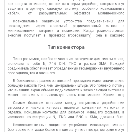
«обвести» антенну независимо от того, заземлена она или нет,
как защита от молнии, относится к серии устройств, которые могут
поскольку это настроенная (резонансная) схема. Форма волны будет
защитить вторичную силовую систему, особенно коаксиальные
содержать все резонансы, которые присутствуют в антенне и ее
кабели, от разрушительных эффектов молниеносного
коаксиальных линиях. Это означает, что электрический разряд будет
перенапряжения или аномального пикового напряжения. Это как
распространяться по всей линии передачи по направлению к
Коаксиальные защитные устройства предназначены для
правило, пассивные микроволновые компоненты, защищающие от
оборудованию.
прохождения через желаемый радиочастотный сигнал с
высоких электромагнитных импульсов (EMP) или экстремальных
минимальными потерями и помехами. Когда радиочастотная
скачков напряжения. Коаксиальные разрядники молнии
энергия поступает в протектор (грозозащиту), она в какой-то
обеспечивают отличную защиту от молнии и выдающиеся
комбинации проходит, отражается назад и рассеивается внутри
радиочастотные характеристики. Все конструкции имеют низкие
устройства. Основными параметрами радиочастотной
обратные потери, низкие вносимые потери, низкую интермодуляцию
Тип коннектора
характеристики коаксиального разъема являются RF частота и
и эффективно защищают антенну и прилагаемое оборудование от
соответствующие вносимые потери и КСВ (или обратные потери).
удара молнии.
Типы разъемов, наиболее часто используемые для систем связи,
включают в себя N, 7-16 DIN, TNC и разъем SMA. Каждый
соединитель обеспечивает определенную геометрию как внутреннего
проводника, так и внешнего.
В большинстве разъемов внешний проводник имеет значительно
большую емкость тока, чем центральный штырь. Это полезно, потому
что внешний экран обычно подключается к заземляющей системе и
может принимать значительную часть тока молнии. Кроме того,
следует учитывать ограничение пропускной способности основного
Самым большим отличием между защитными устройствами
тока в центральном штыре.
высокого и низкого качества является контактный материал и
отделка. Концевые контакты для разъемов меньшего формата, в
частности конфигурации N, TNC или BNC и SMA, должны быть
сплавом из закаленной меди для максимального срока службы
Низкокачественные защитные устройства используют мягкие
импульсов.
бронзовые или даже более мягкие латунные гнезда, которые могут