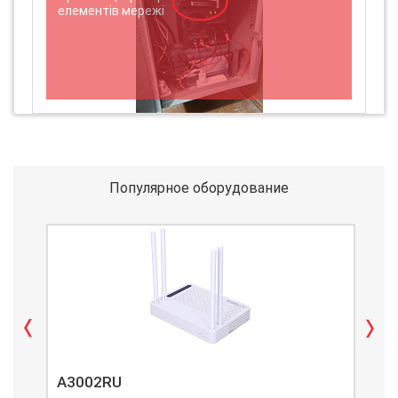
елементів мережі
Популярное оборудование
A3002RU
A3