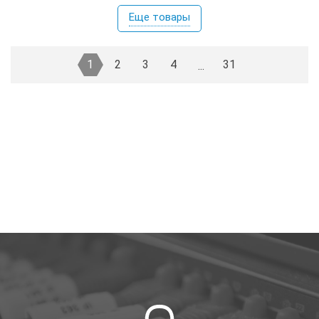
Еще товары
1
2
3
4
31
...