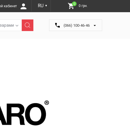
0
RU
0 грн.
й кабинет
▼
оварами
(066) 100-46-46