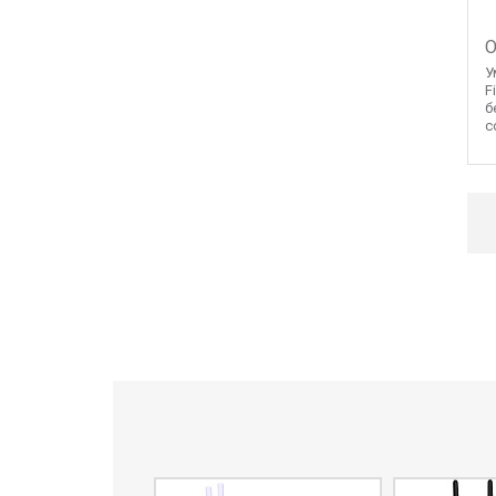
О
У
F
б
с