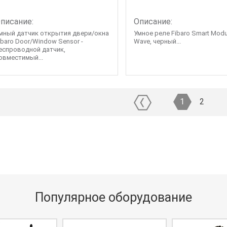
писание:
Описание:
мный датчик открытия двери/окна
Умное реле Fibaro Smart Modul
ibaro Door/Window Sensor -
Wave, черный...
еспроводной датчик,
овместимый...
1
2
Популярное оборудование