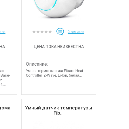
вов
0
отзывов
НА
ЦЕНА ПОКА НЕИЗВЕСТНА
Описание:
ель
Умная термоголовка Fibaro Heat
 Base-
Controller, Z-Wave, Li-Ion, белая...
Hz
....
дома
Умный датчик температуры
Fib...