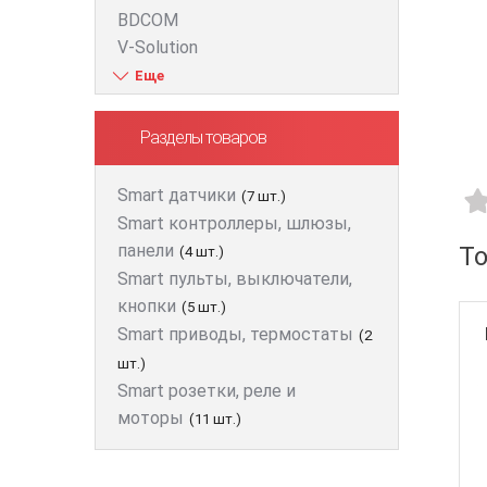
BDCOM
V-Solution
ZTE
D-Link
Huawei
Разделы товаров
FiberField
Ajax
Smart датчики
(7 шт.)
GEAR
Smart контроллеры, шлюзы,
C-Data
панели
Т
(4 шт.)
Prolum
Smart пульты, выключатели,
Merlion
кнопки
(5 шт.)
Dahua
Smart приводы, термостаты
(2
ONV
шт.)
Hikvision
Smart розетки, реле и
Edge-core
моторы
(11 шт.)
Ruijie
Aruba
Jirous