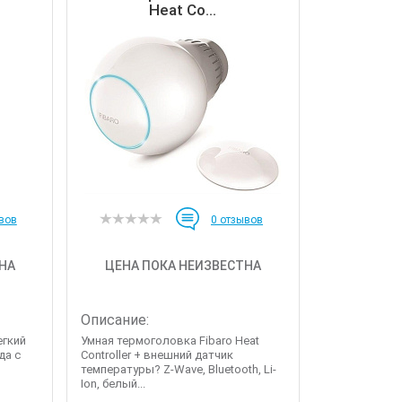
Heat Co...
вов
0
отзывов
НА
ЦЕНА ПОКА НЕИЗВЕСТНА
Описание:
егкий
Умная термоголовка Fibaro Heat
да с
Controller + внешний датчик
температуры? Z-Wave, Bluetooth, Li-
Ion, белый...