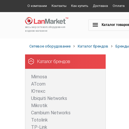
О компании
Контакты
Как купить
Доставка
Оплата
Каталог товаро
весь мир сетевого оборудования
в одном магазине
Сетевое оборудование
Каталог брендов
Бренд
Каталог брендов
Mimosa
ATcom
Ютекс
Ubiquiti Networks
Mikrotik
Cambium Networks
Totolink
TP-Link