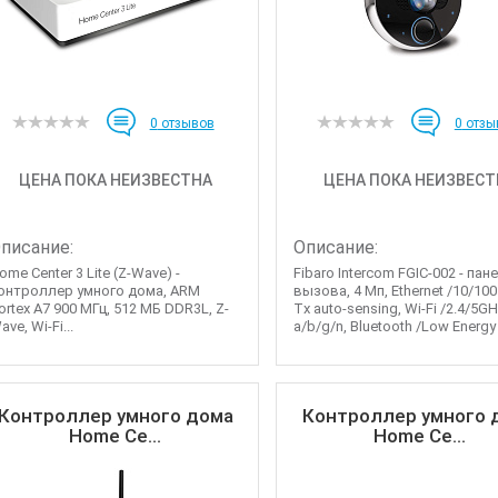
0
отзывов
0
отзы
ЦЕНА ПОКА НЕИЗВЕСТНА
ЦЕНА ПОКА НЕИЗВЕСТ
писание:
Описание:
ome Center 3 Lite (Z-Wave) -
Fibaro Intercom FGIC-002 - пан
онтроллер умного дома, ARM
вызова, 4 Мп, Ethernet /10/100
ortex A7 900 МГц, 512 МБ DDR3L, Z-
Tx auto-sensing, Wi-Fi /2.4/5G
ave, Wi-Fi...
a/b/g/n, Bluetooth /Low Energy 4
Контроллер умного дома
Контроллер умного 
Home Ce...
Home Ce...