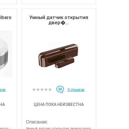
ibaro
Умный датчик открытия
двер�...
вов
0
отзывов
НА
ЦЕНА ПОКА НЕИЗВЕСТНА
Описание:
nsor -
Умный датчик открытия двери/окна