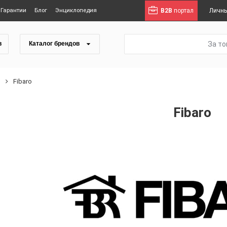
Гарантии
Блог
Энциклопедия
B2B
портал
Личны
За т
в
Каталог брендов
ы
Fibaro
Fibaro