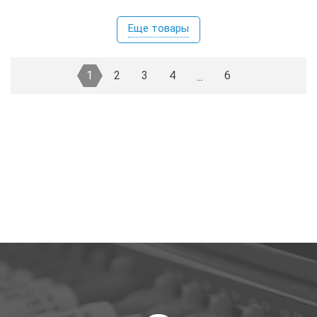
Еще товары
1
2
3
4
6
...