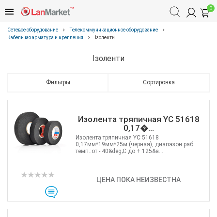
0
Сетевое оборудование
Телекоммуникационное оборудование
Кабельная арматура и крепления
Ізоленти
Ізоленти
Фильтры
Сортировка
Изолента тряпичная YC 51618
0,17�...
Изолента тряпичная YC 51618
0,17мм*19мм*25м (черная), диапазон раб.
темп.:от - 40&deg;С до + 125&a...
ЦЕНА ПОКА НЕИЗВЕСТНА