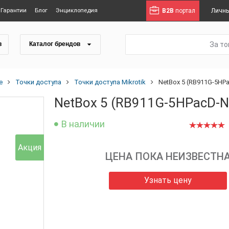
Гарантии
Блог
Энциклопедия
B2B
портал
Личны
За т
в
Каталог брендов
е
Точки доступа
Точки доступа Mikrotik
NetBox 5 (RB911G-5HPa
NetBox 5 (RB911G-5HPacD-NB
В наличии
Акция
ЦЕНА ПОКА НЕИЗВЕСТН
Узнать цену