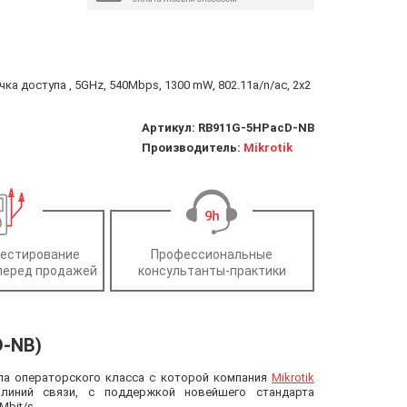
ка доступа , 5GHz, 540Mbps, 1300 mW, 802.11a/n/ac, 2x2
Артикул:
RB911G-5HPacD-NB
Производитель:
Mikrotik
тестирование
Профессиональные
перед продажей
консультанты-практики
D-NB)
па операторского класса с которой компания
Mikrotik
линий связи, с поддержкой новейшего стандарта
Mbit/s.