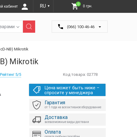
0
RU
0 грн.
й кабинет
▼
оварами
(066) 100-46-46
cD-NB) Mikrotik
) Mikrotik
Рейтинг 5/5
Код товара:
02778
Цена может быть ниже –
А
спросите у менеджера
Гарантия
от 1 года на все активное оборудование
Доставка
всевозможные виды доставки
Оплата
оплата любым способом