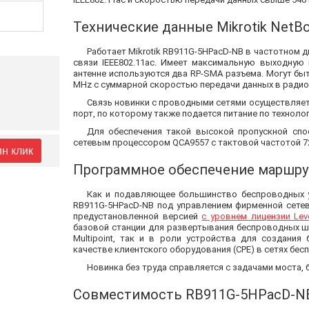
Технические данные Mikrotik NetBo
Работает Mikrotik RB911G-5HPacD-NB в частотном 
связи IEEE802.11ac. Имеет максимальную выходную
антенне используются два RP-SMA разъема. Могут бы
MHz с суммарной скоростью передачи данных в радиок
Связь новинки с проводными сетями осуществляется
порт, по которому также подается питание по технолог
Для обеспечения такой высокой пропускной спо
сетевым процессором QCA9557 с тактовой частотой 7
ин клик
Программное обеспечение маршрут
Как и подавляющее большинство беспроводных ус
RB911G-5HPacD-NB под управлением фирменной сете
предустановленной версией
с уровнем лицензии Lev
базовой станции для развертывания беспроводных ши
Multipoint, так и в роли устройства для создания 
качестве клиентского оборудования (CPE) в сетях бес
Новинка без труда справляется с задачами моста
Совместимость RB911G-5HPacD-N