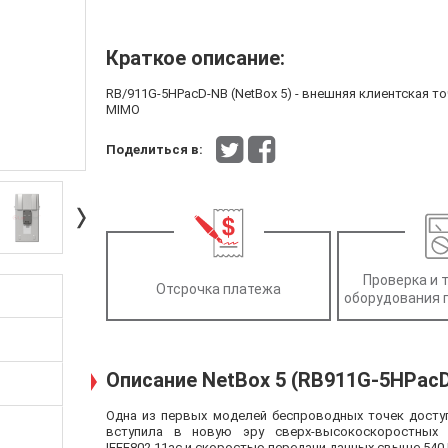
Краткое описание:
RB/911G-5HPacD-NB (NetBox 5) - внешняя клиентская точ
MIMO
Поделиться в:
Проверка и 
Отсрочка платежа
оборудования 
Описание NetBox 5 (RB911G-5HPac
Одна из первых моделей беспроводных точек досту
вступила в новую эру сверх-высокоскоростных 
IEEE802.11ac и скоростью передачи данных свыше 540 