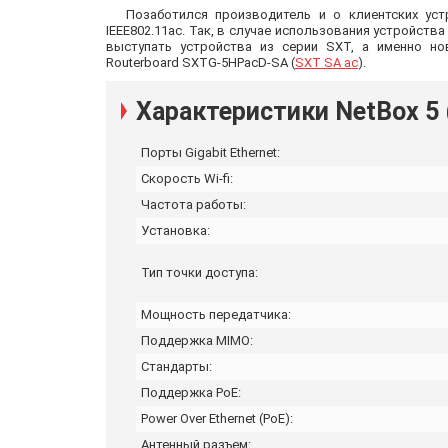
Позаботился производитель и о клиентских ус
IEEE802.11ac. Так, в случае использования устройства
выступать устройства из серии SXT, а именно но
Routerboard SXTG-5HPacD-SA (
SXT SA ac
).
Характеристики NetBox 5
Порты Gigabit Ethernet:
Скорость Wi-fi:
Частота работы:
Установка:
Тип точки доступа:
Мощность передатчика:
Поддержка MIMO:
Стандарты:
Поддержка PoE:
Power Over Ethernet (PoE):
Антенный разъем: