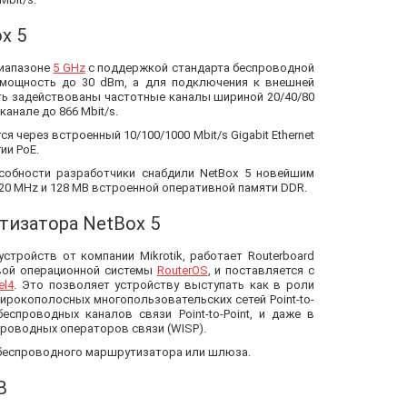
x 5
диапазоне
5 GHz
с поддержкой стандарта беспроводной
 мощность до 30 dBm, а для подключения к внешней
ть задействованы частотные каналы шириной 20/40/80
анале до 866 Mbit/s.
 через встроенный 10/100/1000 Mbit/s Gigabit Ethernet
ии PoE.
собности разработчики снабдили NetBox 5 новейшим
20 MHz и 128 MB встроенной оперативной памяти DDR.
изатора NetBox 5
тройств от компании Mikrotik, работает Routerboard
вой операционной системы
RouterOS
, и поставляется с
el4
. Это позволяет устройству выступать как в роли
рокополосных многопользовательских сетей Point-to-
беспроводных каналов связи Point-to-Point, и даже в
проводных операторов связи (WISP).
, беспроводного маршрутизатора или шлюза.
B