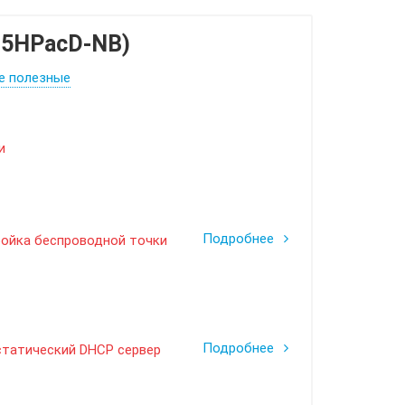
-5HPacD-NB)
е полезные
и
Подробнее
тройка беспроводной точки
Подробнее
 статический DHCP сервер