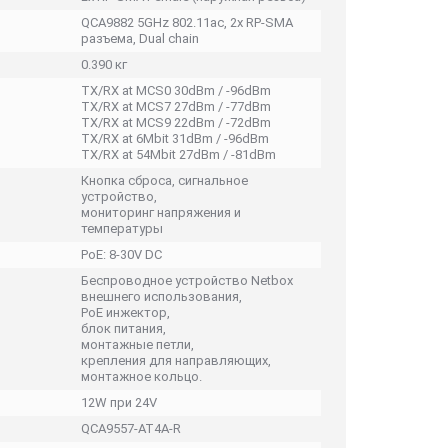
QCA9882 5GHz 802.11ac, 2x RP-SMA
разъема, Dual chain
0.390 кг
TX/RX at MCS0 30dBm / -96dBm
TX/RX at MCS7 27dBm / -77dBm
TX/RX at MCS9 22dBm / -72dBm
TX/RX at 6Mbit 31dBm / -96dBm
TX/RX at 54Mbit 27dBm / -81dBm
Кнопка сброса, сигнальное
устройство,
мониторинг напряжения и
температуры
PoE: 8-30V DC
Беспроводное устройство Netbox
внешнего использования,
PoE инжектор,
блок питания,
монтажные петли,
крепления для направляющих,
монтажное кольцо.
12W при 24V
QCA9557-AT4A-R