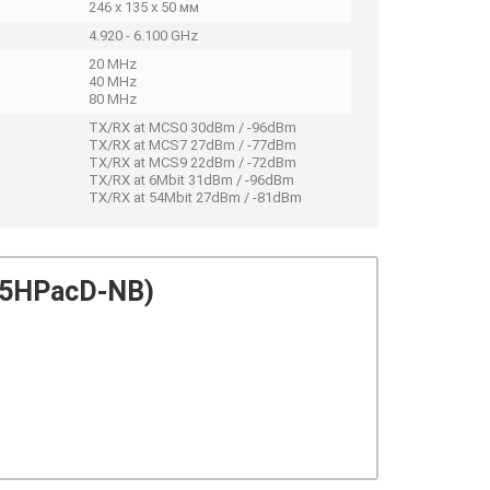
246 x 135 x 50 мм
4.920 - 6.100 GHz
20 MHz
40 MHz
80 MHz
TX/RX at MCS0 30dBm / -96dBm
TX/RX at MCS7 27dBm / -77dBm
TX/RX at MCS9 22dBm / -72dBm
TX/RX at 6Mbit 31dBm / -96dBm
TX/RX at 54Mbit 27dBm / -81dBm
-5HPacD-NB)