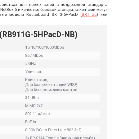
тройствах для новых сетей с поддержкой стандарта
 NetBox 5 в качестве базовой станции, клиентами могут
вые модели Routerboard SXTG-5HPacD (
SXT ac
) или
 (RB911G-5HPacD-NB)
1 x 10/100/1000Mbps
867 Mbps
5 GHz
Уличная
Клиентская,
Для базовых станций WISP,
Для беспроводных мостов
31 dBm
MIMO 2x2
802.11 a/n/ac
PoE In
8-30V DC по Ether1 (не 802.3af)
2x RP-SMA Female (наружная резьба)