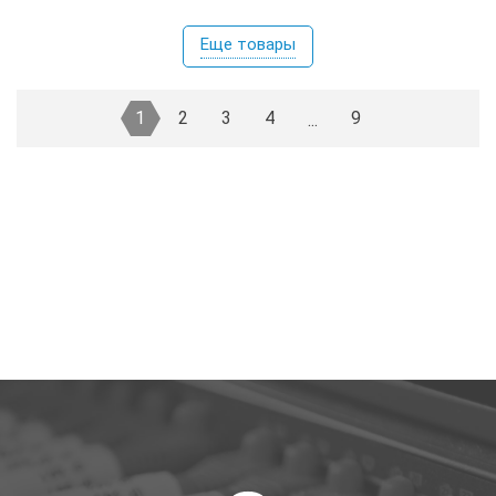
Еще товары
1
2
3
4
9
...