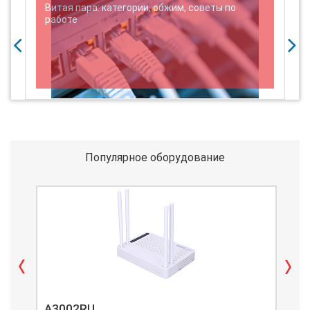
м
Витая пара: категории, обжим, советы по
работе
п
Популярное оборудование
A3002RU
A3