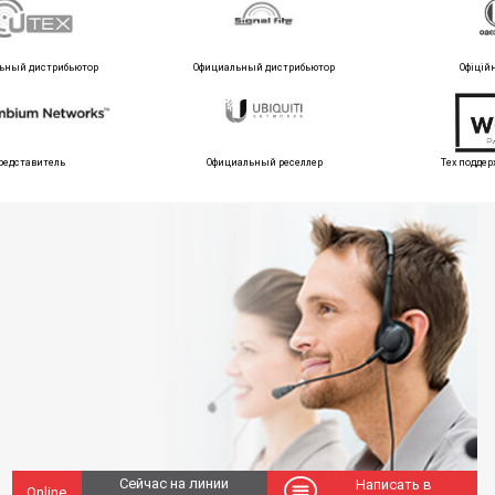
ьный дистрибьютор
Официальный дистрибьютор
Офіцій
редставитель
Официальный реселлер
Тех поддер
Сейчас на линии
Написать в
Online