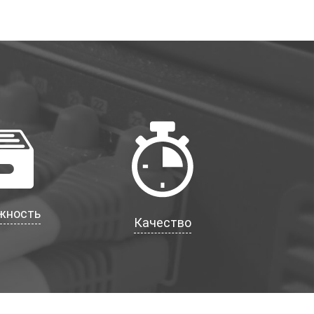
жность
Качество