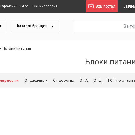
Гарантии
Блог
Энциклопедия
B2B
портал
Личны
За т
в
Каталог брендов
Блоки питания
Блоки питан
улярности
От дешевых
От дорогих
От A
От Z
ТОП по отзыв