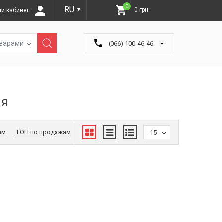
0
RU
0 грн.
й кабинет
▼
оварами
(066) 100-46-46
ия
ам
ТОП по продажам
15