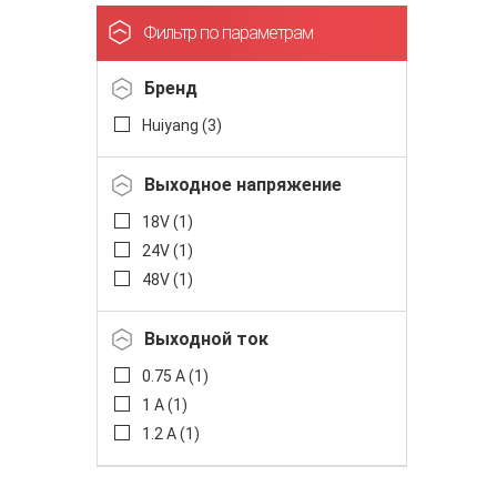
Фильтр по параметрам
Бренд
Huiyang (
3
)
Выходное напряжение
18V (
1
)
24V (
1
)
48V (
1
)
Выходной ток
0.75 А (
1
)
1 А (
1
)
1.2 A (
1
)