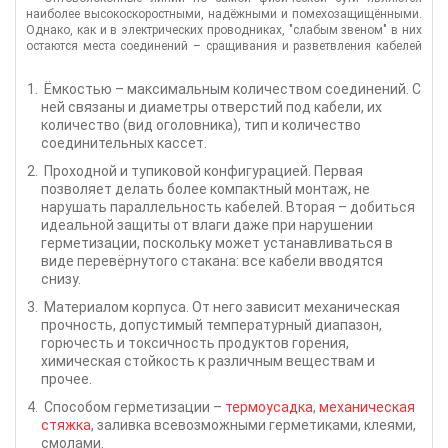
наиболее высокоскоростными, надёжными и помехозащищёнными.
Однако, как и в электрических проводниках, "слабым звеном" в них
остаются места соединений – сращивания и разветвления кабелей
(а также точки их подключения к аппаратуре, но коннекторы – тема
отдельная). Именно для обеспечения удобных и надёжных
Ёмкостью – максимальным количеством соединений. С
соединений
оптических кабелей
, а также их защиты от
ней связаны и диаметры отверстий под кабели, их
механических, атмосферных и других воздействий служат
количество (вид оголовника), тип и количество
оптические муфты. Соответственно, от их качества (и корректности
монтажа) в значительной мере зависят эксплуатационные
соединительных кассет.
характеристики и долговечность линий связи.
Проходной и тупиковой конфигурацией. Первая
В зависимости от необходимых параметров и области применения
позволяет делать более компактный монтаж, не
оптические муфты различаются несколькими конструкционными
особенностями, которые следует рассматривать при выборе
нарушать параллельность кабелей. Вторая – добиться
оптимальной модели в каждом конкретном случае.
идеальной защиты от влаги даже при нарушении
герметизации, поскольку может устанавливаться в
виде перевёрнутого стакана: все кабели вводятся
снизу.
Материалом корпуса. От него зависит механическая
прочность, допустимый температурный диапазон,
горючесть и токсичность продуктов горения,
химическая стойкость к различным веществам и
прочее.
Способом герметизации –
термоусадка
,
механическая
стяжка
, заливка всевозможными герметиками, клеями,
смолами.