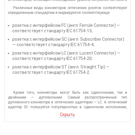
линию. Но на больших участках оптической сети, где длина кабеля
Различные виды коннекторов оптических розеток соответствуют
может достигать несколько километров, добавление к сигналу
определенным стандартам и маркируются соответствующе:
лишних децибел посредством установки гибридных адаптеров,
может достаточно негативно отразиться на работе всей сети.
Оптическая розетка, чаще всего, изготавливается из термостойкого
розетка с интерфейсом FC (англ. Ferrule Connector) —
пластика цилиндрической формы, в центре которого располагается
соответствует стандарту IEC 61754-13;
сквозное отверстие для оптического волокна. При этом, материал
наконечника — это высокопрочная и удароустойчивая
розетка с интерфейсом SC (англ. Subscriber Connector)
металлокерамика, которая не подвержена негативным
— соответствует стандарту IEC 61754-4;
температурным воздействиям. Крепление волокна в оптическом
адаптере происходит посредством приклеивания его
розетка с интерфейсом LC (англ. Lucent Connector) —
непосредственно к гильзе.
соответствует стандарту IEC 61754-20;
розетка с интерфейсом ST (англ. Straight Tip) —
соответствует стандарту IEC 61754-2.
Кроме того, коннекторы могут быть как одиночными, так и
двойными — дуплексными. Самый распространенный тип
дуплексного коннектора в оптических адаптерах — LC. А оптический
адаптер SC пользуется популярностью в одиночном исполнении,
например, как абонентская оптическая розетка. Как дуплексные, так
Скрыть
и одиночные адаптеры, помимо вышесказанного, отличаются и
полировкой. Коннекторы оптических розеток, которые имеют
полировку под прямым углом, обозначаются аббревиатурой UPC и
окрашены в синий цвет, а те, которые имеют угол полировки 8° —