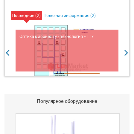
Последние (
2
)
Полезная информация (
2
)
н
Оптика к абоненту - технология FTTx
Популярное оборудование