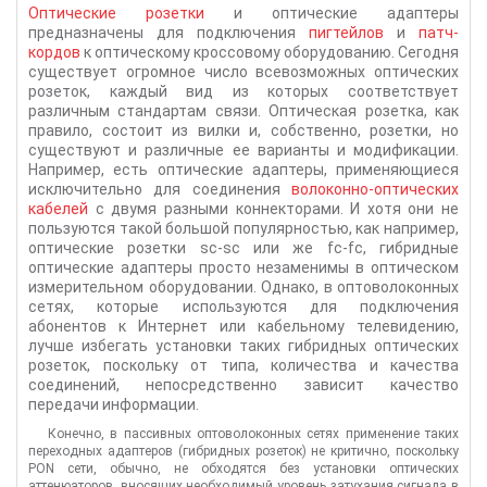
Оптические розетки
и оптические адаптеры
предназначены для подключения
пигтейлов
и
патч-
кордов
к оптическому кроссовому оборудованию. Сегодня
существует огромное число всевозможных оптических
розеток, каждый вид из которых соответствует
различным стандартам связи. Оптическая розетка, как
правило, состоит из вилки и, собственно, розетки, но
существуют и различные ее варианты и модификации.
Например, есть оптические адаптеры, применяющиеся
исключительно для соединения
волоконно-оптических
кабелей
с двумя разными коннекторами. И хотя они не
пользуются такой большой популярностью, как например,
оптические розетки sc-sc или же fc-fc, гибридные
оптические адаптеры просто незаменимы в оптическом
измерительном оборудовании. Однако, в оптоволоконных
сетях, которые используются для подключения
абонентов к Интернет или кабельному телевидению,
лучше избегать установки таких гибридных оптических
розеток, поскольку от типа, количества и качества
соединений, непосредственно зависит качество
передачи информации.
Конечно, в пассивных оптоволоконных сетях применение таких
переходных адаптеров (гибридных розеток) не критично, поскольку
PON сети, обычно, не обходятся без установки оптических
аттенюаторов, вносящих необходимый уровень затухания сигнала в