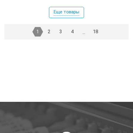
Еще товары
1
2
3
4
18
...