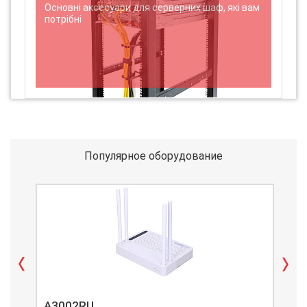
Основні аксесуари для серверних шаф, які вам
потрібні
Популярное оборудование
A3002RU
A3