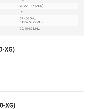
WPA2-PSK (AES)
PtP
57 - 66 GHz
5150 - 5875 MHz
20/40/80 MHz
60-XG)
60-XG)