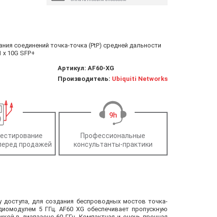
здания соединений точка-точка (PtP) средней дальности
1 х 10G SFP+
Артикул:
AF60-XG
Производитель:
Ubiquiti Networks
тестирование
Профессиональные
перед продажей
консультанты-практики
ку доступа, для создания беспроводных мостов точка-
диомодулем 5 ГГц. AF60 XG обеспечивает пропускную
кой в диапазоне 60 ГГц. Компактная и очень прочная