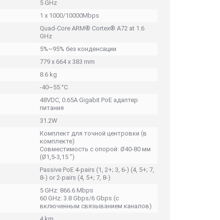
5 GHz
1 x 1000/10000Mbps
Quad-Core ARM® Cortex® A72 at 1.6
GHz
5%~95% без конденсации
779 x 664 x 383 mm
8.6 kg
-40~55 °C
48VDC, 0.65A Gigabit PoE адаптер
питания
31.2W
Комплект для точной центровки (в
комплекте)
Совместимость с опорой: Ø40-80 мм
(Ø1,5-3,15 ")
Passive PoE 4-pairs (1, 2+; 3, 6-) (4, 5+; 7,
8-) or 2-pairs (4, 5+; 7, 8-)
5 GHz: 866.6 Mbps
60 GHz: 3.8 Gbps/6 Gbps (с
включенным связыванием каналов)
4 km