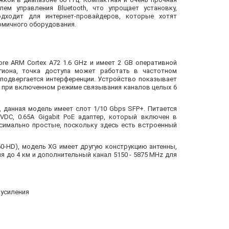
м управления Bluetooth, что упрощает установку,
дходит для интернет-провайдеров, которые хотят
омичного оборудования.
re ARM Cortex A72 1.6 GHz и имеет 2 GB оперативной
гиона, точка доступа может работать в частотном
 подвергается интерференции. Устройство показывает
 а при включенном режиме связывания каналов целых 6
, данная модель имеет слот 1/10 Gbps SFP+. Питается
DC, 0.65A Gigabit PoE адаптер, который включен в
симально простые, поскольку здесь есть встроенный
F60-HD), модель XG имеет другую конструкцию антенны,
я до 4 км и дополнительный канал 5150 - 5875 MHz для
 усиления