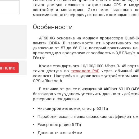
точка доступа оснащена встроенным GPS и модуле
настройку и мониторинг. Этот мост идеально по
максимизировать передачу сигналов с помощью экон
Особенности
AF60 XG основана на мощном процессоре Quad-Co
памяти DDR4. В зависимости от нормативного ре
диапазоне от 57 до 66 GHz, который практически не
превосходную пропускную способность в 3,8 Гбит/с,
Гбит/с.
Кроме стандартного 10/100/1000 Mbps RJ45 порта
ин клик
точка доступа по
технологи PoE
через обычный 48V
комплект. Настройка и управление устройством мак
GPS и Bluetooth.
В отличии от ранее выпущенной AirFiber 60 HD (A
благодаря чему удалось увеличить дальность действи
резервного соединения.
Низкий уровень помех, спектр 60 ГГц
Параболическая антенна с высоким коэффициентом
Резервное радио 5 ГГц
Дальность связи 4+ км