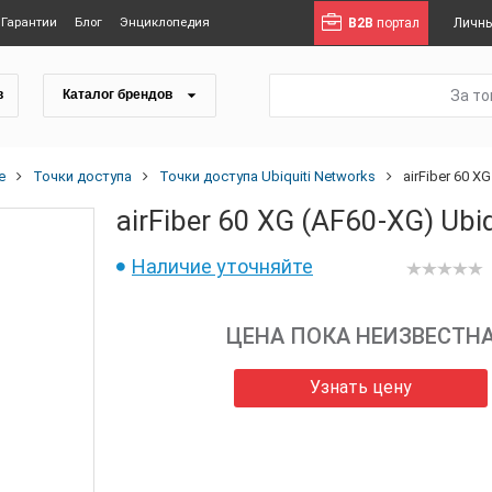
Гарантии
Блог
Энциклопедия
B2B
портал
Личны
За т
в
Каталог брендов
е
Точки доступа
Точки доступа Ubiquiti Networks
airFiber 60 X
airFiber 60 XG (AF60-XG) Ubi
Наличие уточняйте
ЦЕНА ПОКА НЕИЗВЕСТН
Узнать цену