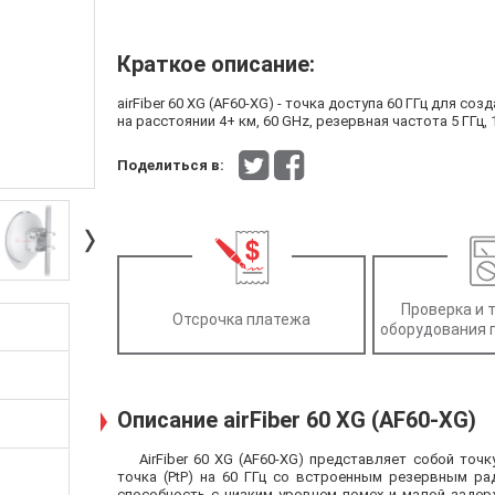
Краткое описание:
airFiber 60 XG (AF60-XG) - точка доступа 60 ГГц для со
на расстоянии 4+ км, 60 GHz, резервная частота 5 ГГц, 
Поделиться в:
Проверка и 
Отсрочка платежа
оборудования 
Описание airFiber 60 XG (AF60-XG)
AirFiber 60 XG (AF60-XG) представляет собой точ
точка (PtP) на 60 ГГц со встроенным резервным ра
способность с низким уровнем помех и малой задерж