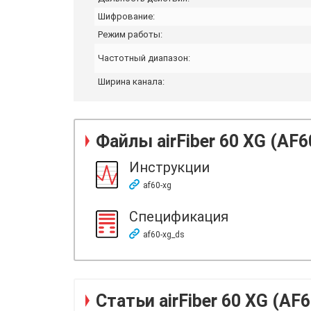
Шифрование:
Режим работы:
Частотный диапазон:
Ширина канала:
Файлы
airFiber 60 XG (AF
Инструкции
af60-xg
Спецификация
af60-xg_ds
Статьи airFiber 60 XG (AF