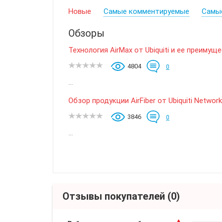
Новые
Самые комментируемые
Самы
Обзоры
Технология AirMax от Ubiquiti и ее преимуще
4804
0
...
Обзор продукции AirFiber от Ubiquiti Networ
3846
0
...
Отзывы покупателей
(0)