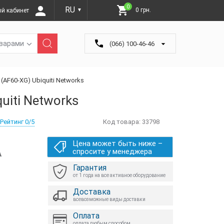
0
RU
0 грн.
й кабинет
▼
оварами
(066) 100-46-46
G (AF60-XG) Ubiquiti Networks
quiti Networks
Рейтинг 0/5
Код товара:
33798
Цена может быть ниже –
А
спросите у менеджера
Гарантия
от 1 года на все активное оборудование
Доставка
всевозможные виды доставки
Оплата
оплата любым способом