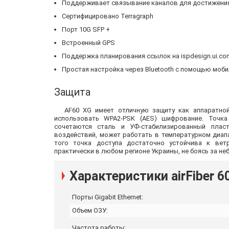
Поддерживает связывание каналов для достижения 
Сертифицировано Terragraph
Порт 10G SFP +
Встроенный GPS
Поддержка планирования ссылок на ispdesign.ui.co
Простая настройка через Bluetooth с помощью моби
Защита
AF60 XG имеет отличную защиту как аппаратно
использовать WPA2-PSK (AES) шифрование. Точк
сочетаются сталь и УФ-стабилизированный плас
воздействий, может работать в температурном диапа
того точка доступа достаточно устойчива к вет
практически в любом регионе Украины, не боясь за н
Характеристики airFiber 6
Порты Gigabit Ethernet:
Объем ОЗУ:
Частота работы: