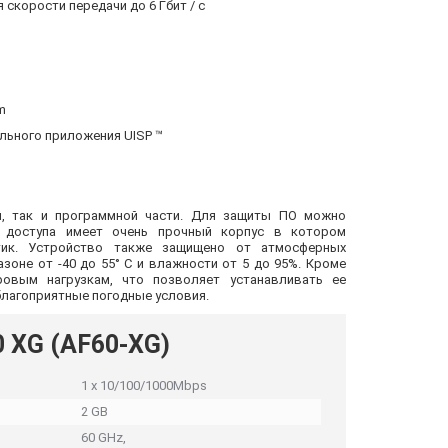
скорости передачи до 6 Гбит / с
m
льного приложения UISP ™
й, так и программной части. Для защиты ПО можно
а доступа имеет очень прочный корпус в котором
тик. Устройство также защищено от атмосферных
зоне от -40 до 55° C и влажности от 5 до 95%. Кроме
ровым нагрузкам, что позволяет устанавливать ее
еблагоприятные погодные условия.
0 XG (AF60-XG)
1 x 10/100/1000Mbps
2 GB
60 GHz,