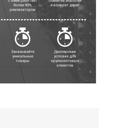
С нами работает
Обмен на аналогии
более 90%
и возврат денег
реализаторов
Заказывайте
Диллерские
уникальные
условия для
товары
крупнооптовых
клиентов