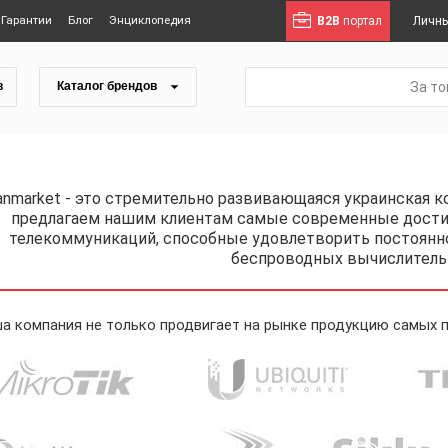
Гарантии
Блог
Энциклопедия
B2B
портал
Личны
За т
в
Каталог брендов
anmarket
- это стремительно развивающаяся украинская ко
предлагаем нашим клиентам самые современные достиж
телекоммуникаций, способные удовлетворить постоянно
беспроводных вычислитель
а компания не только продвигает на рынке продукцию самых п