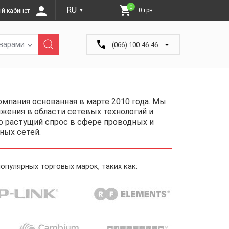
0
RU
0 грн.
й кабинет
▼
оварами
(066) 100-46-46
мпания основанная в марте 2010 года. Мы
ения в области сетевых технологий и
 растущий спрос в сфере проводных и
ных сетей.
опулярных торговых марок, таких как: