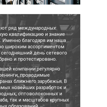
еют ряд международных
кую квалификацию и знание
. Именно благодаря им наша
но широким ассортиментом
а сегодняшний день сетевого
брано и протестировано.
ашей компании регулярно
ренинги, проводимые
транах ближнего зарубежья. В
самых новейших разработок и
водных, оптоволоконных и
аба, так и масштабов крупных
ых образований.