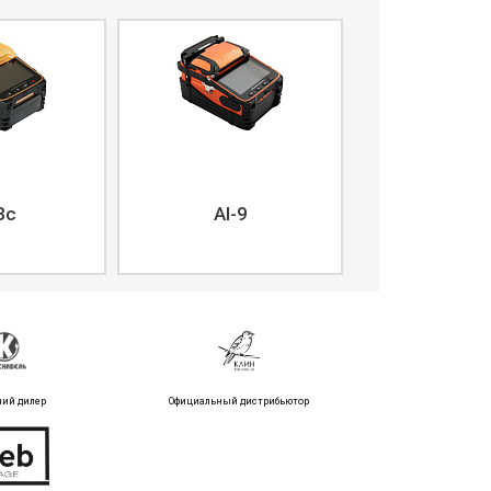
8c
AI-9
ний дилер
Официальный дистрибьютор