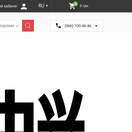
0
RU
0 грн.
й кабинет
▼
оварами
(066) 100-46-46