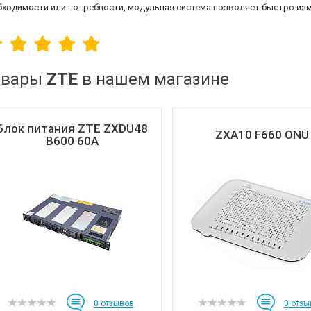
бходимости или потребности, модульная система позволяет быстро изм
овары
ZTE
в нашем магазине
Блок питания ZTE ZXDU48
ZXA10 F660 ONU
B600 60A
0
отзывов
0
отзы