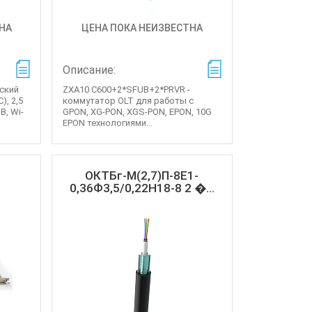
НА
ЦЕНА ПОКА НЕИЗВЕСТНА
Описание:
ский
ZXA10 C600+2*SFUB+2*PRVR -
), 2,5
коммутатор OLT для работы с
SB, Wi-
GPON, XG-PON, XGS-PON, EPON, 10G
EPON технологиями...
ОКТБг-М(2,7)П-8Е1-
0,36Ф3,5/0,22Н18-8 2 �...