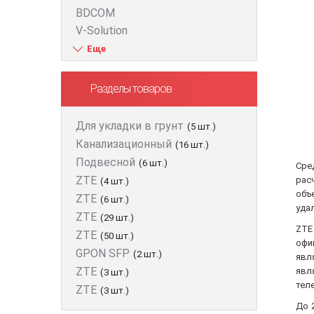
BDCOM
V-Solution
ZTE
D-Link
Huawei
Разделы товаров
FiberField
Ajax
Для укладки в грунт
(5 шт.)
GEAR
Канализационный
(16 шт.)
C-Data
Подвесной
(6 шт.)
Сре
Prolum
ZTE
рас
(4 шт.)
Merlion
объ
ZTE
(6 шт.)
Dahua
уда
ZTE
(29 шт.)
ONV
ZTE
ZTE
(50 шт.)
Hikvision
офи
GPON SFP
(2 шт.)
явл
Edge-core
ZTE
явл
(3 шт.)
Ruijie
тел
ZTE
(3 шт.)
Aruba
До 
Jirous