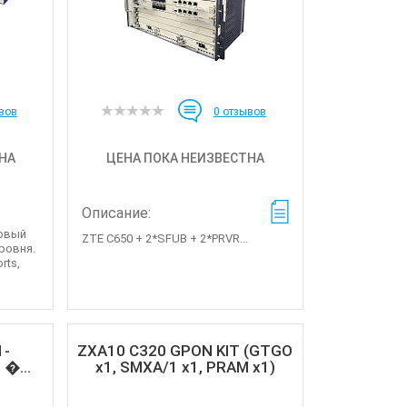
вов
0
отзывов
НА
ЦЕНА ПОКА НЕИЗВЕСТНА
Описание:
орвый
ZTE C650 + 2*SFUB + 2*PRVR...
ровня.
rts,
1-
ZXA10 C320 GPON KIT (GTGO
 �...
x1, SMXA/1 x1, PRAM x1)