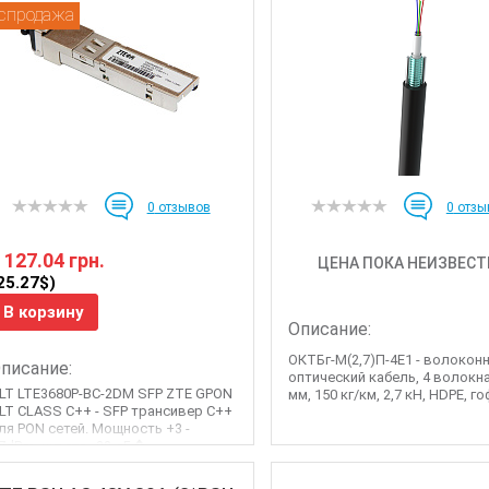
спродажа
0
отзывов
0
отзы
 127.04 грн.
ЦЕНА ПОКА НЕИЗВЕСТ
25.27$)
В корзину
Описание:
ОКТБг-М(2,7)П-4Е1 - волокон
писание:
оптический кабель, 4 волокна
LT LTE3680P-BC-2DM SFP ZTE GPON
мм, 150 кг/км, 2,7 кН, HDPE, гоф
LT CLASS C++ - SFP трансивер C++
ля PON сетей. Мощность +3 -
7dBm, чувств -32 дБ�...