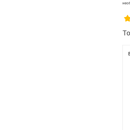
нео
Furukawa
Signal Fire
Full Energy
VIA Security
Т
Grandstream
Utepo
Zyxel
Yokogawa
Mercusys
Grandway
APC
OpenVox
Keenetic