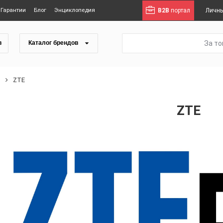
Гарантии
Блог
Энциклопедия
B2B
портал
Личны
За т
в
Каталог брендов
ы
ZTE
ZTE