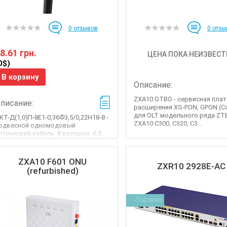
0
отзывов
0
отзы
8.61 грн.
ЦЕНА ПОКА НЕИЗВЕСТ
0$)
В корзину
Описание:
ZXA10 GTBO - сервисная плат
писание:
расширения XS-PON, GPON (
для OLT модельного ряда ZT
КТ-Д(1,0)П-8Е1-0,36Ф3,5/0,22Н18-8 -
ZXA10 C300, C320, C3...
одвесной одномодовый
птический кабель, 8 волокон, 6,5
, ...
ZXA10 F601 ONU
ZXR10 2928E-AC
(refurbished)
Под заказ