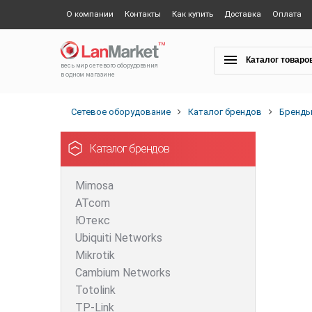
О компании
Контакты
Как купить
Доставка
Оплата
Каталог товаро
весь мир сетевого оборудования
в одном магазине
Сетевое оборудование
Каталог брендов
Бренд
Каталог брендов
Mimosa
ATcom
Ютекс
Ubiquiti Networks
Mikrotik
Cambium Networks
Totolink
TP-Link