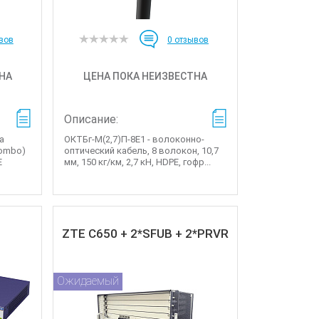
вов
0
отзывов
НА
ЦЕНА ПОКА НЕИЗВЕСТНА
Описание:
а
ОКТБг-М(2,7)П-8Е1 - волоконно-
Combo)
оптический кабель, 8 волокон, 10,7
E
мм, 150 кг/км, 2,7 кН, HDPE, гофр...
ZTE C650 + 2*SFUB + 2*PRVR
Ожидаемый