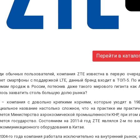
Перейти в катало
ди обычных пользователей, компания ZTE известна в первую очеред
чет смартфоны с поддержкой LTE, данный бренд входит в ТОП-5. По ит
емам продаж в России, потеснив даже такого мирового гиганта как A
лось захватить столь большую долю рынка?
 – компания с довольно крепкими корнями, которые уходят в 198
циальное название настолько сложное, что на практике им практич
яется Министерство аэрокосмической промышленности КНР, при этом и
яется государство. Состоянием на 2011-й год ZTE являлся 2-м по в
екоммуникационного оборудования в Китае.
2004-го года компания работала исключительно на внутренний рынок