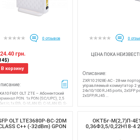
0
отзывов
0
отзы
24.40 грн.
ЦЕНА ПОКА НЕИЗВЕСТ
14$)
В корзину
Описание:
ZXR10 2928E-AC - 28-ми порт
писание:
управляемый коммутатор 2 у
24x10/100 RJ45 ports, 2xSFP po
XA10 F601 OLT ZTE – Абонентский
2xSFP/RJ45 ...
ерминал PON. 1x PON (SC/UPC), 2,5
бит/с,1x Eth, Q-VLAN ID, C-VLAN ID, S-
LAN ID, гро�...
SFP OLT LTE3680P-BC-2DM
ОКТБг-М(2,7)П-4Е
CLASS C++ (-32dBm) GPON
0,36Ф3,5/0,22Н18-4 2