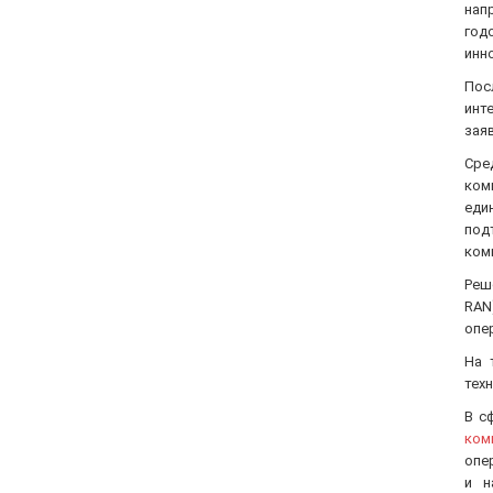
нап
Ok-net
год
Cisco
инн
MULTITEST
Пос
Tenda
инт
зая
ATIS
CSV
Сре
ком
Ripley
еди
Ritar
под
Fujikura
комп
IMOU
Реш
DVP
RAN
Jilong
опе
Reolink
На 
Одескабель
техн
ЗЗКМ
В с
Netis
ком
опе
Fibaro
и н
Logic Power