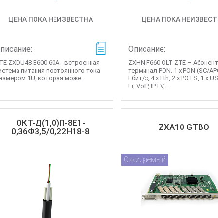
ЦЕНА ПОКА НЕИЗВЕСТНА
ЦЕНА ПОКА НЕИЗВЕСТ
писание:
Описание:
TE ZXDU48 B600 60A - встроенная
ZXHN F660 OLT ZTE – Абонент
истема питания постоянного тока
терминал PON. 1 x PON (SC/APC
азмером 1U, которая може...
Гбит/с, 4 x Eth, 2 x POTS, 1 x U
Fi, VoIP, IPTV, ...
ОКТ-Д(1,0)П-8Е1-
ZXA10 GTBO
0,36Ф3,5/0,22Н18-8
Ожидаемый