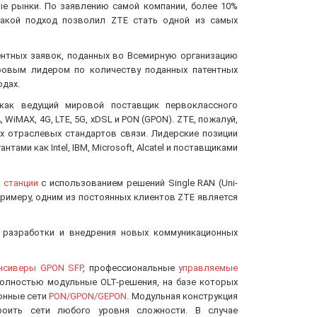
е рынки. По заявлению самой компании, более 10%
Такой подход позволил ZTE стать одной из самых
ентных заявок, поданных во Всемирную организацию
ировым лидером по количеству поданных патентных
одах.
как ведущий мировой поставщик первоклассного
iMAX, 4G, LTE, 5G, xDSL и PON (GPON). ZTE, пожалуй,
 отраслевых стандартов связи. Лидерские позиции
ми как Intel, IBM, Microsoft, Alcatel и поставщиками
 станции
с использованием решений Single RAN (Uni-
примеру, одним из постоянных клиентов ZTE является
 разработки и внедрения новых коммуникационных
нсиверы GPON SFP
, профессиональные
управляемые
полностью модульные OLT-решения, на базе которых
онные сети
PON/GPON/GEPON
. Модульная конструкция
роить сети любого уровня сложности. В случае