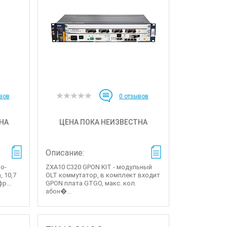
вов
0
отзывов
НА
ЦЕНА ПОКА НЕИЗВЕСТНА
Описание:
но-
ZXA10 C320 GPON KIT - модульный
, 10,7
OLT коммутатор, в комплект входит
р...
GPON плата GTGO, макс. кол.
абон�...