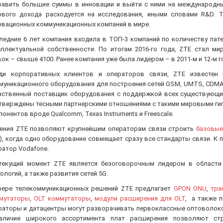
равить большие суммы в инновации и выйти с ними на международны
ового дохода расходуется на исследования, иными словами R&D. 
овационных коммуникационных компаний в мире.
ледние 6 лет компания входила в ТОП-3 компаний по количеству пат
еллектуальной собственности. По итогам 2016-го года, ZTE стал м
вок – свыше 4100. Ранее компания уже была лидером – в 2011-м и 12-м г
ди корпоративных клиентов и операторов связи, ZTE известен 
муникационного оборудования для построения сетей GSM, UMTS, CDMA, W
нственный поставщик оборудования с поддержкой всех существующих
тверждены тесными партнерскими отношениями с такими мировыми гиганта
онентов вроде Qualcomm, Texas Instruments и Freescale.
ения ZTE позволяют крупнейшим операторам связи строить
базовые
), когда одно оборудование совмещает сразу все стандарты связи. К 
ратор Vodafone.
текущий момент ZTE является безоговорочным лидером в области
ологий, а также развития сетей 5G.
фере телекоммуникационных решений ZTE предлагает
GPON ONU
,
тра
мутаторы
,
OLT коммутаторы
,
модули расширения для OLT
, а также 
раторы и датацентры могут разворачивать первоклассные оптоволок
аличие широкого ассортимента плат расширения позволяют ст