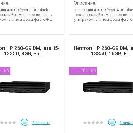
ние:
Описание:
Mini 400 G9 (885G3EA) Black -
HP Pro Mini 400 G9 (885H4EA) Blac
альный компьютер неттоп в
персональный компьютер нетто
компактном форм-факто�...
ультракомпактном форм-факто�
п HP 260-G9 DM, Intel i5-
Неттоп HP 260-G9 DM, Int
1335U, 8GB, F5...
1335U, 16GB, F...
инка
Новинка
0
отзывов
0
отзыв