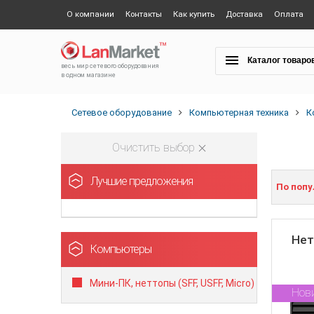
О компании
Контакты
Как купить
Доставка
Оплата
Каталог товаро
весь мир сетевого оборудования
в одном магазине
Сетевое оборудование
Компьютерная техника
К
Очистить выбор
Лучшие предложения
По поп
Нет
Компьютеры
Мини-ПК, неттопы (SFF, USFF, Micro)
Нов