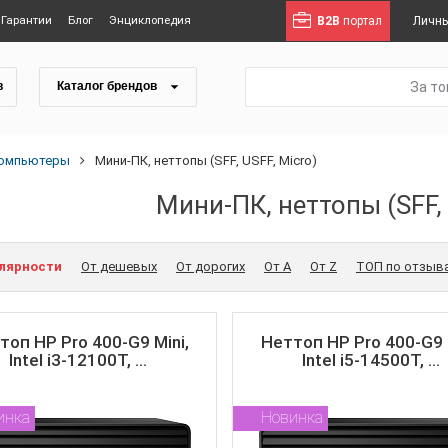
Гарантии
Блог
Энциклопедия
B2B
портал
Личны
За т
в
Каталог брендов
омпьютеры
Мини-ПК, неттопы (SFF, USFF, Micro)
Мини-ПК, неттопы (SFF, 
улярности
От дешевых
От дорогих
От A
От Z
ТОП по отзыв
топ HP Pro 400-G9 Mini,
Неттоп HP Pro 400-G9 M
Intel i3-12100T, ...
Intel i5-14500T, ...
инка
Новинка