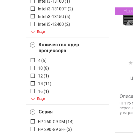
Intel i3-13100 (
1
)
Intel i3-13100T (
2
)
Нов
Intel i3-1315U (
5
)
Intel i5-12400 (
2
)
Intel i5-12500 (
1
)
Intel i5-1334U (
5
)
Количество ядер
Intel i5-1335U (
3
)
процессора
Intel i5-13500 (
1
)
4 (
5
)
Intel i5-13500T (
5
)
10 (
8
)
Intel i5-14500 (
1
)
12 (
1
)
Intel i5-14500T (
2
)
Ц
14 (
11
)
Intel Cel C7305 (
1
)
16 (
1
)
Intel i7-12700 (
1
)
Описа
20 (
2
)
Intel i7-13700 (
1
)
HP Pro 
персон
Intel i7-14700 (
2
)
Серия
ультра
HP 260-G9 DM (
14
)
HP 290-G9 SFF (
3
)