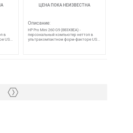
НА
ЦЕНА ПОКА НЕИЗВЕСТНА
Описание:
HP Pro Mini 260 G9 (883X8EA) -
п в
персональный компьютер неттоп в
е US...
ультракомпактном форм-факторе US...