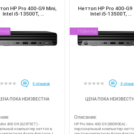
топ HP Pro 400-G9 Mini,
Неттоп HP Pro 400-G9 M
Intel i5-13500T, ...
Intel i5-13500T, ...
инка
Новинка
0
отзывов
0
отзыв
ЕНА ПОКА НЕИЗВЕСТНА
ЦЕНА ПОКА НЕИЗВЕСТ
ние:
Описание:
Mini 400 G9 (623P3ET) -
HP Pro Mini 400 G9 (883R0EA) -
альный компьютер неттоп в
персональный компьютер нетто
компактном форм-факторе, I...
ультракомпактном форм-факторе,