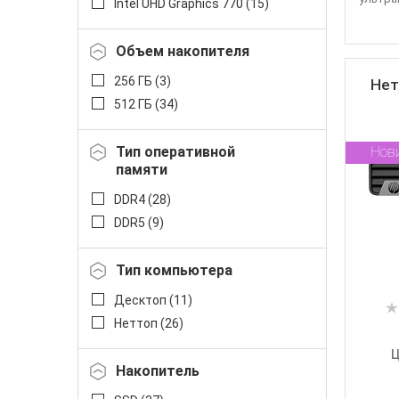
Intel UHD Graphics 770 (
15
)
Объем накопителя
256 ГБ (
3
)
Нет
512 ГБ (
34
)
Тип оперативной
Нов
памяти
DDR4 (
28
)
DDR5 (
9
)
Тип компьютера
Десктоп (
11
)
Неттоп (
26
)
Ц
Накопитель