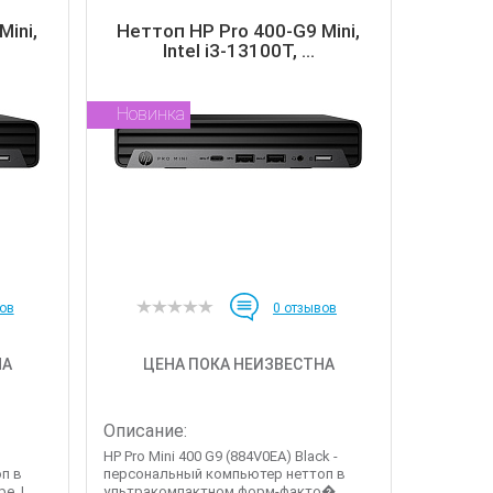
ini,
Неттоп HP Pro 400-G9 Mini,
Intel i3-13100T, ...
Новинка
ов
0
отзывов
НА
ЦЕНА ПОКА НЕИЗВЕСТНА
Описание:
HP Pro Mini 400 G9 (884V0EA) Black -
п в
персональный компьютер неттоп в
 I...
ультракомпактном форм-факто�...