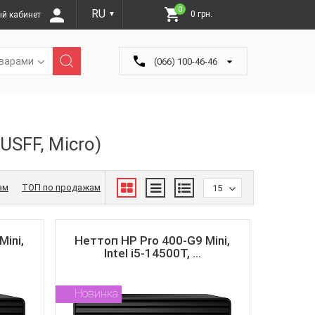
0
RU
0 грн.
й кабинет
▼
оварами
(066) 100-46-46
USFF, Micro)
ам
ТОП по продажам
15
ini,
Неттоп HP Pro 400-G9 Mini,
Intel i5-14500T, ...
Новинка