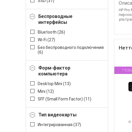
SSD (
37
)
Описа
HP Pro 
персон
Беспроводные
ультра
интерфейсы
Bluetooth (
26
)
Wi-Fi (
27
)
Нетто
Без беспроводного подключения
(
6
)
Форм-фактор
Нов
компьютера
Desktop Mini (
13
)
Mini (
12
)
SFF (Small Form Factor) (
11
)
Тип видеокарты
Интегрированная (
37
)