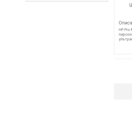
Ц
Описа
HP Pro 
персон
ультра