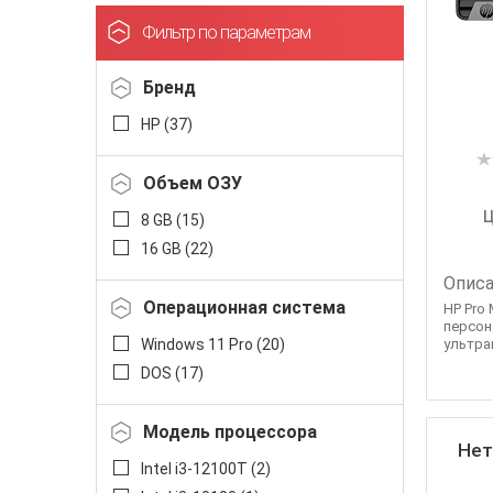
Фильтр по параметрам
Бренд
HP (
37
)
Объем ОЗУ
Ц
8 GB (
15
)
16 GB (
22
)
Описа
Операционная система
HP Pro 
персон
Windows 11 Pro (
20
)
ультра
DOS (
17
)
Модель процессора
Нет
Intel i3-12100T (
2
)