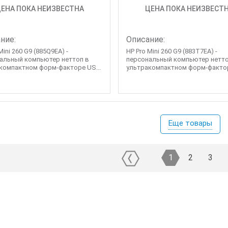
ЕНА ПОКА НЕИЗВЕСТНА
ЦЕНА ПОКА НЕИЗВЕСТ
ние:
Описание:
Mini 260 G9 (885Q9EA) -
HP Pro Mini 260 G9 (883T7EA) -
альный компьютер неттоп в
персональный компьютер нетто
компактном форм-факторе US...
ультракомпактном форм-фактор
Еще товары
1
2
3