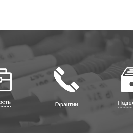
ость
Наде
Гарантии