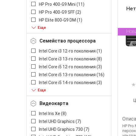
HP Pro 400-G9 Mini (
11
)
Нет
HP Pro 400-G9 SFF (
2
)
HP Elite 800-G9 DM (
1
)
HP Elite 800-G9 SFF (
5
)
Нов
Семейство процессора
Intel Core i3 12-го поколения (
1
)
Intel Core i3 13-го поколения (
8
)
Intel Core i5 12-го поколения (
3
)
Intel Core i5 13-го поколения (
16
)
Intel Core i5 14-го поколения (
3
)
Intel Core i7 12-го покоління (
1
)
Intel Core i7 13-го поколения (
1
)
Ц
Видеокарта
Intel Core i7 14-го поколения (
2
)
Intel Iris Xe (
8
)
Intel Celeron (
1
)
Описа
Intel UHD Graphics (
7
)
HP Pro 
Intel UHD Graphics 730 (
7
)
персон
ультра