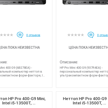
0
отзывов
0
отзыв
ЕНА ПОКА НЕИЗВЕСТНА
ЦЕНА ПОКА НЕИЗВЕСТ
ние:
Описание:
Mini 400 G9 (6B278EA) -
HP Pro Mini 400 G9 (937R4EA) -
альный компьютер неттоп в
персональный компьютер нетто
компактном форм-факторе, I...
ультракомпактном форм-факторе,
топ HP Pro 400-G9 Mini,
Неттоп HP Pro 400-G9 M
Intel i5-13500T, ...
Intel i5-13500T, ...