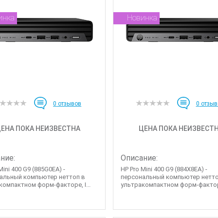
инка
Новинка
0
отзывов
0
отзыв
ЕНА ПОКА НЕИЗВЕСТНА
ЦЕНА ПОКА НЕИЗВЕСТ
ние:
Описание:
Mini 400 G9 (885G0EA) -
HP Pro Mini 400 G9 (884X8EA) -
альный компьютер неттоп в
персональный компьютер нетто
компактном форм-факторе, I...
ультракомпактном форм-факторе,