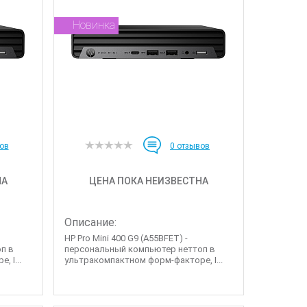
Новинка
ов
0
отзывов
НА
ЦЕНА ПОКА НЕИЗВЕСТНА
Описание:
HP Pro Mini 400 G9 (A55BFET) -
п в
персональный компьютер неттоп в
 I...
ультракомпактном форм-факторе, I...