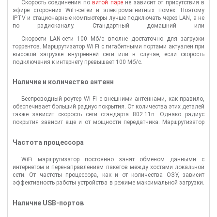
Скорость соединения по
витой паре
не зависит от присутствия в
эфире сторонних WiFi-сетей и электромагнитных помех. Поэтому
IPTV и стационарные компьютеры лучше подключать через LAN, а не
по радиоканалу. Стандартный домашний или
полупрофессиональный беспроводной маршрутизатор имеет от
Скорости LAN-сети 100 Мб/с вполне достаточно для загрузки
одного до пяти гнезд для подключения витой пары. При
торрентов. Маршрутизатор Wi Fi с гигабитными портами актуален при
необходимости к роутеру можно подключить больше устройств, но
высокой загрузке внутренней сети или в случае, если скорость
для этого придется покупать
свитч
.
подключения к интернету превышает 100 Мб/с.
Наличие и количество антенн
Беспроводный роутер Wi Fi с внешними антеннами, как правило,
обеспечивает больший радиус покрытия. От количества этих деталей
также зависит скорость сети стандарта 802.11n. Однако радиус
покрытия зависит еще и от мощности передатчика. Маршрутизатор
Вай Фай может быть оснащен современными встроенными
антеннами с характеристиками, мало уступающим внешним.
Частота процессора
Поэтому при покупке лучше ориентироваться на технические
характеристики, заявленные производителем.
WiFi маршрутизатор постоянно занят обменом данными с
интернетом и перенаправлением пакетов между хостами локальной
сети. От частоты процессора, как и от количества ОЗУ, зависит
эффективность работы устройства в режиме максимальной загрузки.
Это особенно важно, если в сети одновременно работает множество
устройств.
Наличие USB-портов