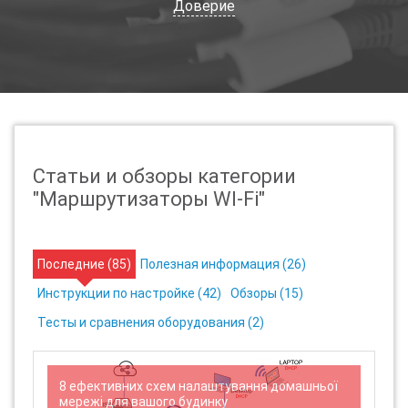
Доверие
Статьи и обзоры категории
"Маршрутизаторы WI-Fi"
Последние (
85
)
Полезная информация (
26
)
Инструкции по настройке (
42
)
Обзоры (
15
)
Тесты и сравнения оборудования (
2
)
8 ефективних схем налаштування домашньої
П
мережі для вашого будинку
U