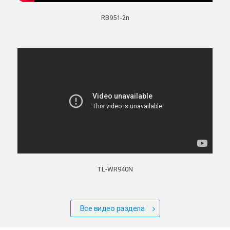
RB951-2n
TL-WR940N
Все видео раздела