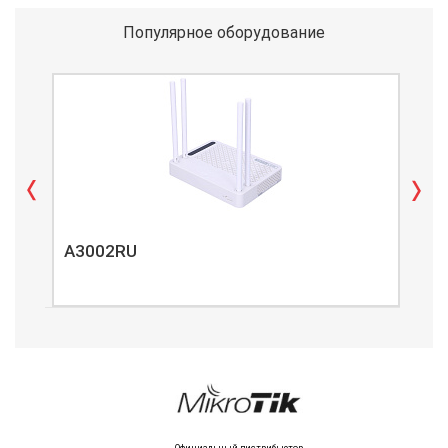
Популярное оборудование
A3002RU
A3
Официальный дистрибьютор