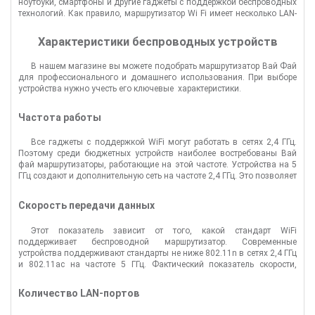
ноутбуки, смартфоны и другие гаджеты с поддержкой беспроводных
технологий. Как правило, маршрутизатор Wi Fi имеет несколько LAN-
портов, которые можно использовать для подключения
стационарных ПК, приставок и телевизоров с поддержкой
IPTV
.
Характеристики беспроводных устройств
В нашем магазине вы можете подобрать маршрутизатор Вай Фай
для профессионального и домашнего использования. При выборе
устройства нужно учесть его ключевые характеристики.
Частота работы
Все гаджеты с поддержкой WiFi могут работать в сетях 2,4 ГГц.
Поэтому среди бюджетных устройств наиболее востребованы Вай
фай маршрутизаторы, работающие на этой частоте. Устройства на 5
ГГц создают и дополнительную сеть на частоте 2,4 ГГц. Это позволяет
подключать к Wi Fi роутеру устаревшие гаджеты. Стандарты
отличаются скоростью передачи данных и дальностью
Скорость передачи данных
распространения сигнала. Диапазон 2,4 ГГц имеет меньше каналов и
сильнее загружен. Это создает проблемы с сетью в многоквартирных
Этот показатель зависит от того, какой стандарт WiFi
домах. Зато радиоволны меньшей частоты лучше проникают сквозь
поддерживает беспроводной маршрутизатор. Современные
стены, перекрытия, листву и другие препятствия. Преимущество 5 ГГц
устройства поддерживают стандарты не ниже 802.11n в сетях 2,4 ГГц
— большая скорость передачи трафика.
и 802.11ac на частоте 5 ГГц. Фактический показатель скорости,
которую выдает беспроводной маршрутизатор, всегда ниже
максимума, заявленного производителем. Это связано с наличием
Количество LAN-портов
помех от электроприборов и соседних WiFi сетей.