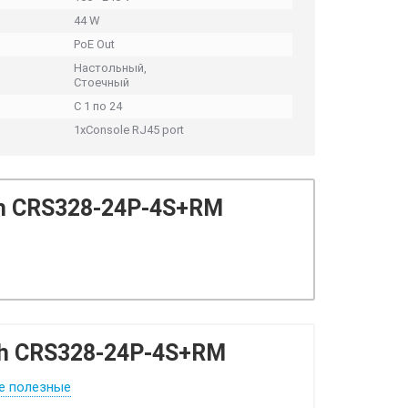
44 W
PoE Out
Настольный,
Стоечный
С 1 по 24
1xConsole RJ45 port
ch CRS328-24P-4S+RM
tch CRS328-24P-4S+RM
е полезные