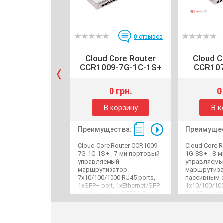
0
отзывов
Cloud Core Router
Cloud C
CCR1009-7G-1C-1S+
CCR10
0 грн.
0
В корзину
В к
Преимущества:
Преимущес
Cloud Core Router CCR1009-
Cloud Core R
7G-1C-1S+ - 7-ми портовый
1G-8S+ - 8-
управляемый
управляем
маршрутизатор.
маршрутиза
7х10/100/1000 RJ45 ports,
пассивным 
1хSFP+ port, 1xEthernet/SFP
1х10/100/100
combo port, 1xRS232 Serial
8хSFP+ ports
port, microUSB type AB port.
port, 2хUSB t
Процессор TILE-Gx9, 9
MicroSD и 2x
cores, 1.2 GHz, ОЗУ 2 GB,
Процессор T