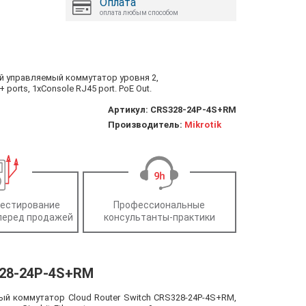
Оплата
оплата любым способом
ый управляемый коммутатор уровня 2,
ports, 1xConsole RJ45 port. PoE Out.
Артикул:
CRS328-24P-4S+RM
Производитель:
Mikrotik
тестирование
Профессиональные
перед продажей
консультанты-практики
328-24P-4S+RM
ый коммутатор Cloud Router Switch CRS328-24P-4S+RM,