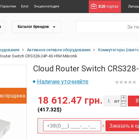
Гарантии
Блог
Энциклопедия
B2B
портал
Личны
За т
в
Каталог брендов
рудование
Активное сетевое оборудование
Коммутаторы (свитч
Router Switch CRS328-24P-4S+RM Mikrotik
Cloud Router Switch CRS328
Наличие уточняйте
аспродажа
+
18 612.47 грн.
В
шт
–
(
417.32
$)
Заказать в о