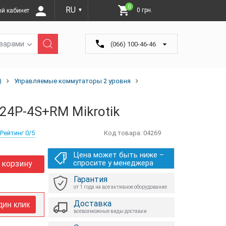
0
RU
0 грн.
й кабинет
▼
оварами
(066) 100-46-46
)
Управляемые коммутаторы 2 уровня
-24P-4S+RM Mikrotik
Рейтинг 0/5
Код товара:
04269
Цена может быть ниже –
спросите у менеджера
 корзину
Гарантия
от 1 года на все активное оборудование
Доставка
дин клик
всевозможные виды доставки