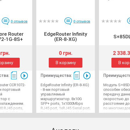
0
отзывов
0
отзывов
ore Router
EdgeRouter Infinity
S+85D
72-1G-8S+
(ER-8-XG)
 грн.
0 грн.
2 338.3
орзину
В корзину
В кор
тва:
Преимущества:
Преимущест
outer CCR1072-
EdgeRouter Infinity (ER-8-XG)
Модуль S+85D
ми портовый
- 8-ми портовый
способен обес
ый
управляемый
передачу данн
тор с
маршрутизатор. 8x10G
скоростью до 1
охлаждением.
SFP+ ports, 1x1000Mbps
расстояние до
0 RJ45 ports,
RJ45 port, 1xRJ45 Serial port.
по многомодо
, 1xRJ45 Serial
Процессор MIPS64 16 Core
оптическому во
ype A port,
1.8 GHz, ОЗУ 16 GB DDR4.
Mode), имеющ
 M.2.
Блок питания 100W.
коннектор тип
ILE TLR4-
этом, длина в