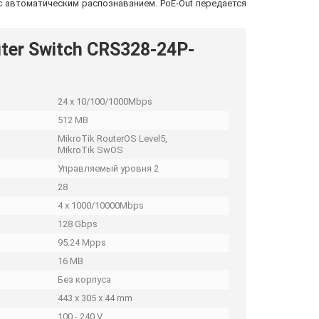
») с автоматическим распознаванием. PoE-Out передается
ter Switch CRS328-24P-
24 x 10/100/1000Mbps
512 MB
MikroTik RouterOS Level5,
MikroTik SwOS
Управляемый уровня 2
28
4 x 1000/10000Mbps
128 Gbps
95.24 Mpps
16 MB
Без корпуса
443 x 305 x 44 mm
100 - 240 V