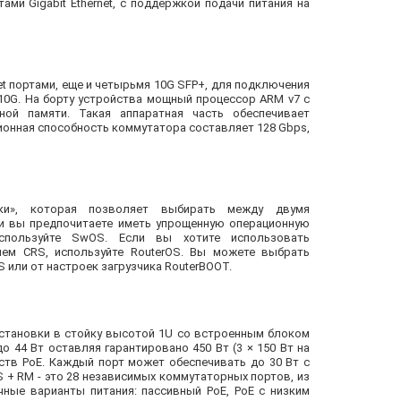
ми Gigabit Ethernet, с поддержкой подачи питания на
et портами, еще и четырьмя 10G SFP+, для подключения
10G. На борту устройства мощный процессор ARM v7 с
ой памяти. Такая аппаратная часть обеспечивает
онная способность коммутатора составляет 128 Gbps,
ки», которая позволяет выбирать между двумя
и вы предпочитаете иметь упрощенную операционную
спользуйте SwOS. Если вы хотите использовать
ем CRS, используйте RouterOS. Вы можете выбрать
 или от настроек загрузчика RouterBOOT.
установки в стойку высотой 1U со встроенным блоком
о 44 Вт оставляя гарантировано 450 Вт (3 × 150 Вт на
йств PoE. Каждый порт может обеспечивать до 30 Вт с
S + RM - это 28 независимых коммутаторных портов, из
ичные варианты питания: пассивный PoE, PoE с низким