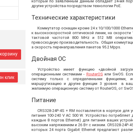
который по заявленным данным обладает 24-мя порта
другие устройства посредством технологии PoE.
Технические характеристики
Коммутатор оснащен кроме 24 х 10/100/1000 Ethern
к высокоскоростной оптической линии, на скорости 
тактовой частотой 800 MHz и 512 MB оперативн
превосходную производительность. Общая коммутаци
а скорость перенаправления пакетов 95.2 Mpps.
 корзину
Двойная ОС
Устройство имеет функцию «двойной загруз
операционными системами -
RouterOS
или SwOS. Есл
ин клик
систему только с определенными функциями, и
маршрутизацию и другие функции 3 уровня в ваш
желаемую операционную систему от RouterOS, от SwOS
Питание
CRS328-24P-4S + RM поставляется в корпусе для 
питания 100-240 V AC 500 W. Устройство потребляет д
каждые 8 портов Ethernet) для питания ваших устро
высоким напряжением и 26 Вт с низким. CRS328-24P-4
которых 24 порта Gigabit Ethernet предлагают разл