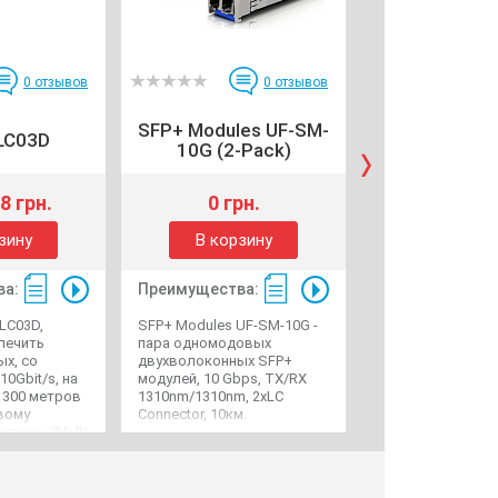
0
отзывов
0
отзывов
SFP+ Modules UF-SM-
SFP+ Module
LC03D
10G (2-Pack)
10G-S (2-
8 грн.
0 грн.
0 грн
зину
В корзину
В корзи
ва:
Преимущества:
Преимущества
LC03D,
SFP+ Modules UF-SM-10G -
SFP+ Modules UF
печить
пара одномодовых
- пара одномодо
ых, со
двухволоконных SFP+
одноволоконных
0Gbit/s, на
модулей, 10 Gbps, TX/RX
модулей, 10 Gbps,
 300 метров
1310nm/1310nm, 2xLC
TX/RX 1270nm/13
вому
Connector, 10км.
TX/RX 1330nm/12
локну (Multi
Connector, 10км.
ему
а LC. При
олны,